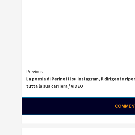
Continue
Previous
La poesia di Perinetti su Instagram, il dirigente ripe
Reading
tutta la sua carriera / VIDEO
COMMENTA