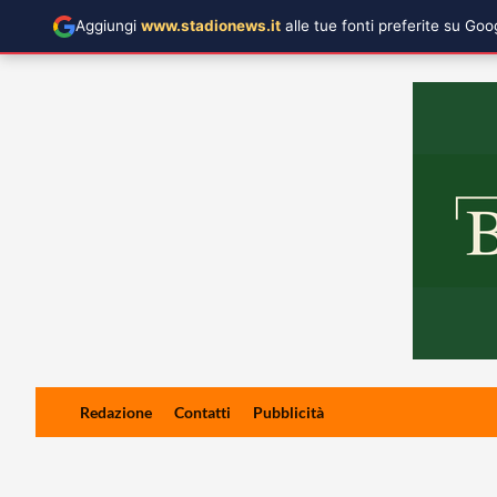
Aggiungi
www.stadionews.it
alle tue fonti preferite su Go
Skip
Redazione
Contatti
Pubblicità
to
content