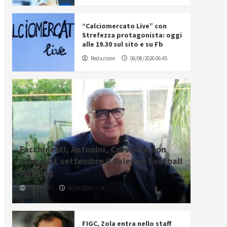
“Calciomercato Live” con
Strefezza protagonista: oggi
alle 19.30 sul sito e su Fb
Redazione
06/08/2026 06:45
Facchinetti, Antonini, Corvino e non
solo: il 21 settembre il Palermo Football
Meeting
Redazione
06/08/2026 11:31
FIGC, Zola entra nello staff