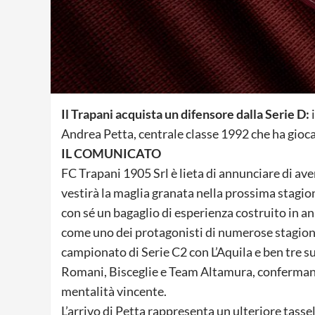
Il Trapani acquista un difensore dalla Serie D:
Andrea Petta, centrale classe 1992 che ha gioca
IL COMUNICATO
FC Trapani 1905 Srl è lieta di annunciare di ave
vestirà la maglia granata nella prossima stagio
con sé un bagaglio di esperienza costruito in an
come uno dei protagonisti di numerose stagioni 
campionato di Serie C2 con L’Aquila e ben tre s
Romani, Bisceglie e Team Altamura, confermand
mentalità vincente.
L’arrivo di Petta rappresenta un ulteriore tasse