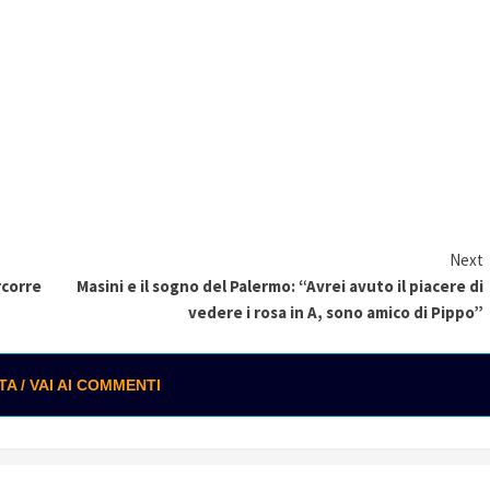
Next
rcorre
Masini e il sogno del Palermo: “Avrei avuto il piacere di
vedere i rosa in A, sono amico di Pippo”
 / VAI AI COMMENTI