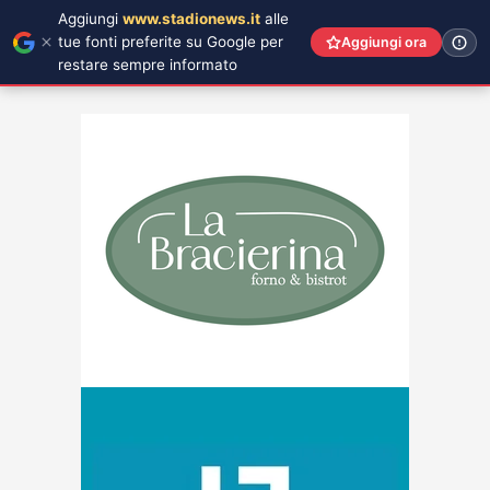
Aggiungi
www.stadionews.it
alle
tue fonti preferite su Google per
Aggiungi ora
restare sempre informato