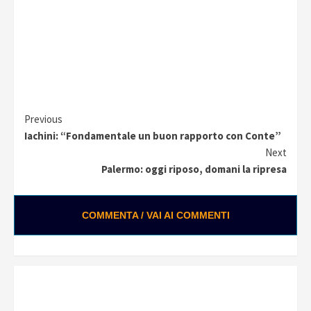
Continue
Previous
Iachini: “Fondamentale un buon rapporto con Conte”
Reading
Next
Palermo: oggi riposo, domani la ripresa
COMMENTA / VAI AI COMMENTI
0:01 / 0:25
Loading ads...