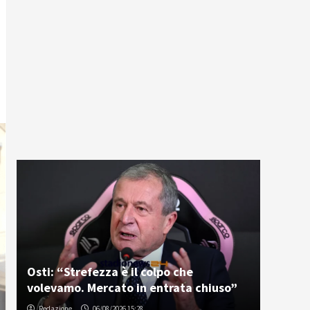
Osti: “Strefezza è il colpo che
volevamo. Mercato in entrata chiuso”
Redazione
06/08/2026 15:28