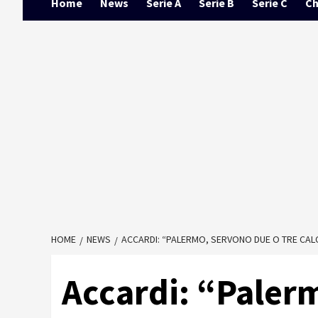
Home
News
Serie A
Serie B
Serie C
Ch
HOME
NEWS
ACCARDI: “PALERMO, SERVONO DUE O TRE CALC
Accardi: “Paler