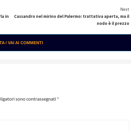
Next
la in
Cassandro nel mirino del Palermo: trattativa aperta, ma il
nodo è il prezzo
 / VAI AI COMMENTI
ligatori sono contrassegnati
*