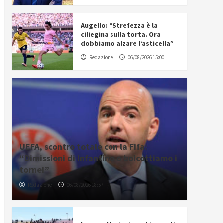
Augello: “Strefezza è la
ciliegina sulla torta. Ora
dobbiamo alzare l’asticella”
Redazione
06/08/2026 15:00
UEFA, scontro totale con la Fifa:
“Dimissioni di Infantino o boicottiamo i
tornei”
Redazione
06/08/2026 18:57