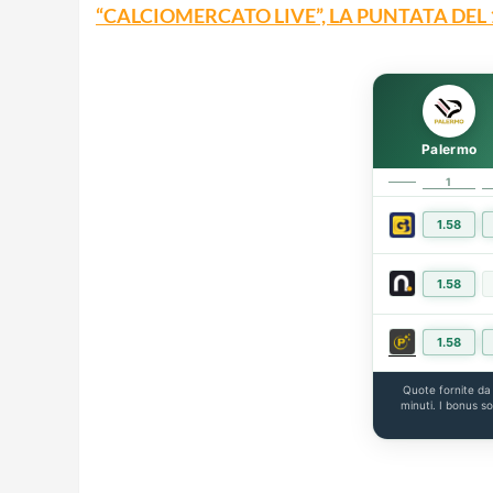
“CALCIOMERCATO LIVE”, LA PUNTATA DEL
Palermo
1
1.58
1.58
1.58
Quote fornite d
minuti. I bonus s