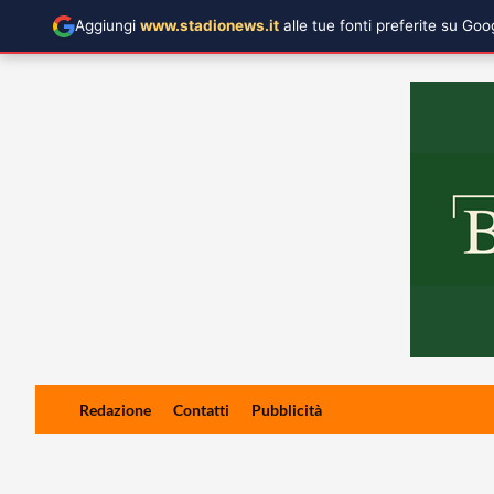
Aggiungi
www.stadionews.it
alle tue fonti preferite su Go
Skip
Redazione
Contatti
Pubblicità
to
content