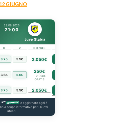
 12 GIUGNO
23.08.2026
21:00
Juve Stabia
X
2
BONUS
LINK
2.050€
3.75
5.50
PIÙ INFO
250€
3.65
5.60
PIÙ INFO
+ 2.000€
GRATIS
2.050€
PIÙ INFO
3.75
5.50
a
e aggiornate ogni 5
ono a scopo informativo per i nuovi
utenti.