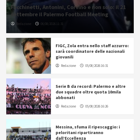
Facchinetti, Antonini, Corvino e non solo: il 21
settembre il Palermo Football Meeting
Redazione
06/08/2026 11:31
FIGC, Zola entra nello staff azzurro:
sarà coordinatore delle nazionali
giovanili
Redazione
05/08/2026 16:31
Serie B da record: Palermo e altre
due squadre oltre quota 10mila
abbonati
Redazione
05/08/2026 16:26
Messina, sfuma il ripescaggio: i
peloritani ripartiranno
dall’Eccellenza