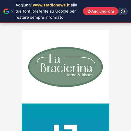
Aggiungi
www.stadionews.it
alle
tue fonti preferite su Google per
Aggiungi ora
restare sempre informato