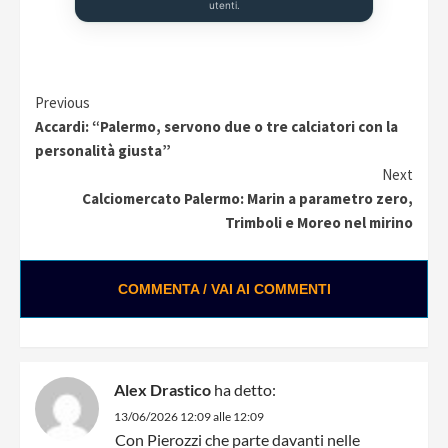
utenti.
Continue
Previous
Accardi: “Palermo, servono due o tre calciatori con la
Reading
personalità giusta”
Next
Calciomercato Palermo: Marin a parametro zero,
Trimboli e Moreo nel mirino
COMMENTA / VAI AI COMMENTI
Alex Drastico
ha detto:
13/06/2026 12:09 alle 12:09
Con Pierozzi che parte davanti nelle