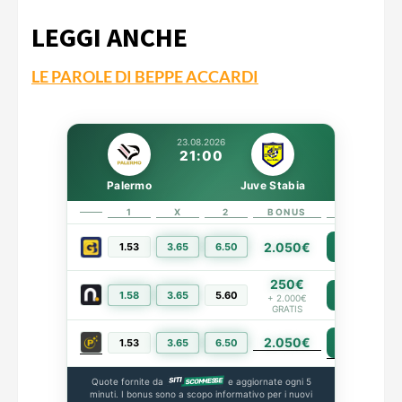
LEGGI ANCHE
LE PAROLE DI BEPPE ACCARDI
23.08.2026
21:00
Palermo
Juve Stabia
1
X
2
BONUS
LINK
2.050€
1.53
3.65
6.50
PIÙ INFO
250€
1.58
3.65
5.60
PIÙ INFO
+ 2.000€
GRATIS
2.050€
PIÙ INFO
1.53
3.65
6.50
Quote fornite da
e aggiornate ogni 5
minuti. I bonus sono a scopo informativo per i nuovi