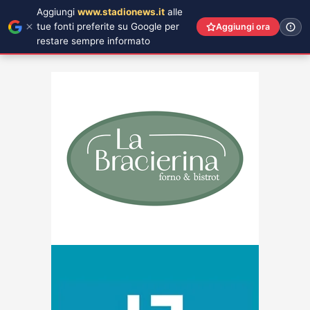
Aggiungi
www.stadionews.it
alle
tue fonti preferite su Google per
Aggiungi ora
restare sempre informato