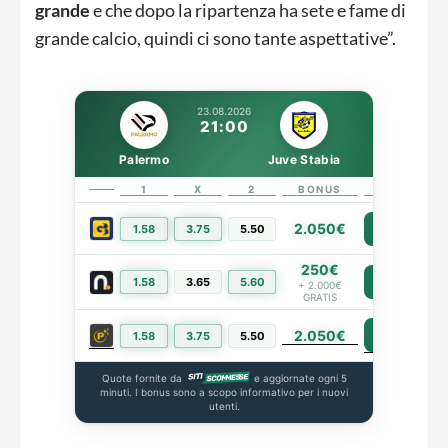
grande
e che dopo la ripartenza ha sete e fame di
grande calcio, quindi ci sono tante aspettative”.
23.08.2026
21:00
Palermo
Juve Stabia
1
X
2
BONUS
LINK
2.050€
1.58
3.75
5.50
PIÙ INFO
250€
1.58
3.65
5.60
PIÙ INFO
+ 2.000€
GRATIS
2.050€
PIÙ INFO
1.58
3.75
5.50
Quote fornite da
e aggiornate ogni 5
minuti. I bonus sono a scopo informativo per i nuovi
utenti.