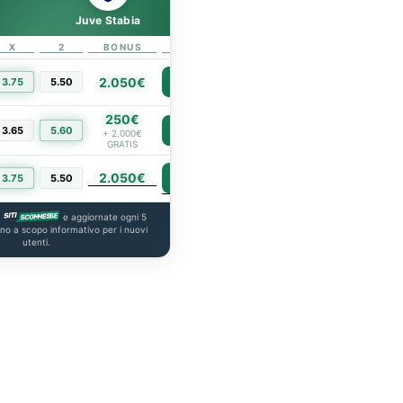
Juve Stabia
X
2
BONUS
LINK
2.050€
3.75
5.50
PIÙ INFO
250€
3.65
5.60
PIÙ INFO
+ 2.000€
GRATIS
2.050€
PIÙ INFO
3.75
5.50
a
e aggiornate ogni 5
ono a scopo informativo per i nuovi
utenti.