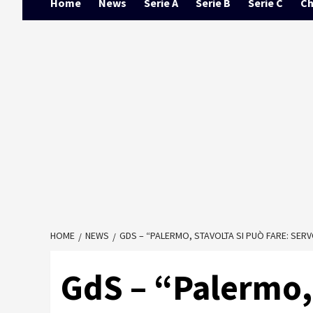
Home
News
Serie A
Serie B
Serie C
Ch
HOME
NEWS
GDS – “PALERMO, STAVOLTA SI PUÒ FARE: SE
GdS – “Palermo, 