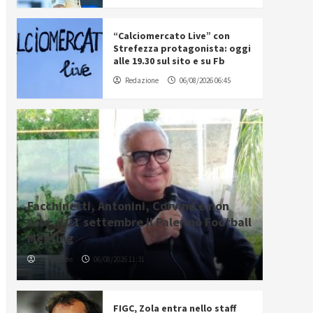
“Calciomercato Live” con
Strefezza protagonista: oggi
alle 19.30 sul sito e su Fb
Redazione
06/08/2026 06:45
Facchinetti, Antonini, Corvino e non
solo: il 21 settembre il Palermo Football
Meeting
Redazione
06/08/2026 11:31
FIGC, Zola entra nello staff