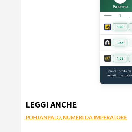
Palermo
1
1.58
1.58
1.58
Quote fornite d
minuti. I bonus s
LEGGI ANCHE
POHJANPALO, NUMERI DA IMPERATORE