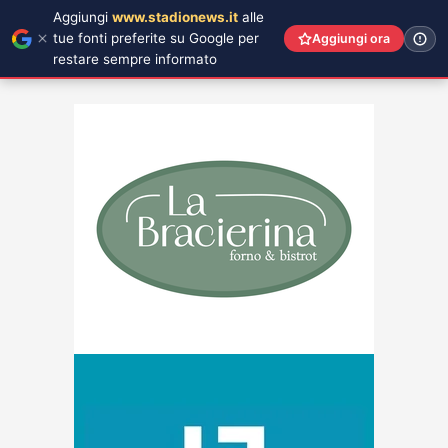
Aggiungi
www.stadionews.it
alle
tue fonti preferite su Google per
Aggiungi ora
restare sempre informato