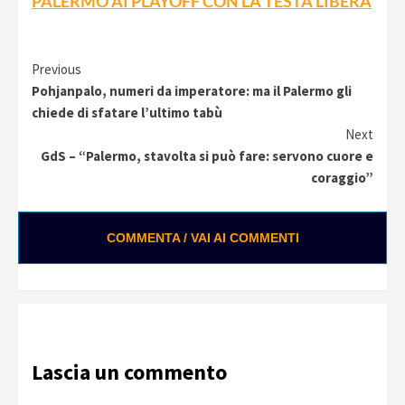
PALERMO AI PLAYOFF CON LA TESTA LIBERA
Continue
Previous
Pohjanpalo, numeri da imperatore: ma il Palermo gli
Reading
chiede di sfatare l’ultimo tabù
Next
GdS – “Palermo, stavolta si può fare: servono cuore e
coraggio”
COMMENTA / VAI AI COMMENTI
Lascia un commento