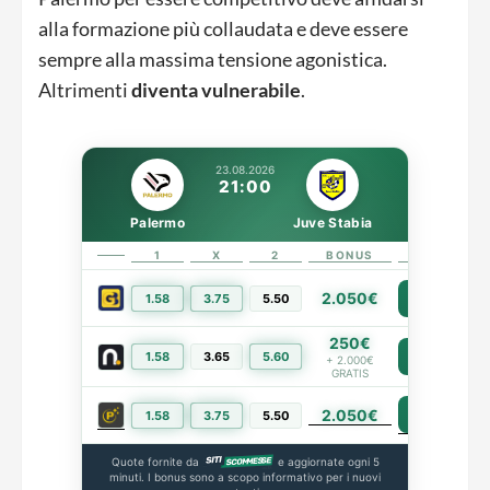
alla formazione più collaudata e deve essere
sempre alla massima tensione agonistica.
Altrimenti
diventa vulnerabile
.
23.08.2026
21:00
Palermo
Juve Stabia
1
X
2
BONUS
LINK
2.050€
1.58
3.75
5.50
PIÙ INFO
250€
1.58
3.65
5.60
PIÙ INFO
+ 2.000€
GRATIS
2.050€
PIÙ INFO
1.58
3.75
5.50
Quote fornite da
e aggiornate ogni 5
minuti. I bonus sono a scopo informativo per i nuovi