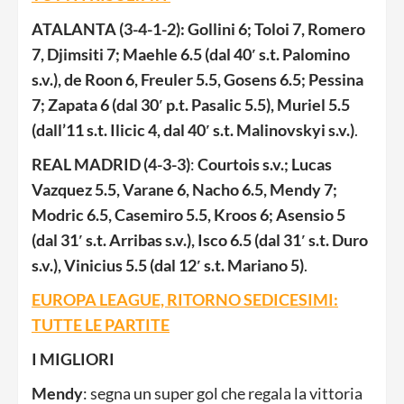
ATALANTA (3-4-1-2): Gollini 6; Toloi 7
, Romero
7, Djimsiti 7; Maehle 6.5 (dal 40′ s.t. Palomino
s.v.), de Roon 6, Freuler 5.5, Gosens 6.5; Pessina
7; Zapata 6 (dal 30′ p.t. Pasalic 5.5), Muriel 5.5
(dall’11 s.t. Ilicic 4, dal 40′ s.t. Malinovskyi s.v.)
.
REAL MADRID (4-3-3)
:
Courtois s.v.; Lucas
Vazquez 5.5, Varane 6, Nacho 6.5, Mendy 7;
Modric 6.5, Casemiro 5.5, Kroos 6; Asensio 5
(dal 31′ s.t. Arribas s.v.), Isco 6.5 (dal 31′ s.t. Duro
s.v.), Vinicius 5.5 (dal 12′ s.t. Mariano 5)
.
EUROPA LEAGUE, RITORNO SEDICESIMI:
TUTTE LE PARTITE
I MIGLIORI
Mendy
: segna un super gol che regala la vittoria