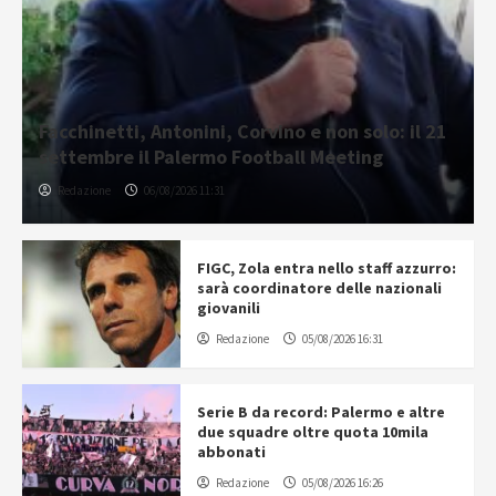
Facchinetti, Antonini, Corvino e non solo: il 21
settembre il Palermo Football Meeting
Redazione
06/08/2026 11:31
FIGC, Zola entra nello staff azzurro:
sarà coordinatore delle nazionali
giovanili
Redazione
05/08/2026 16:31
Serie B da record: Palermo e altre
due squadre oltre quota 10mila
abbonati
Redazione
05/08/2026 16:26