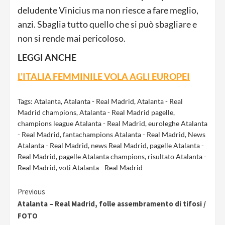
deludente Vinicius ma non riesce a fare meglio,
anzi. Sbaglia tutto quello che si può sbagliare e
non si rende mai pericoloso.
LEGGI ANCHE
L’ITALIA FEMMINILE VOLA AGLI EUROPEI
Tags:
Atalanta
,
Atalanta - Real Madrid
,
Atalanta - Real
Madrid champions
,
Atalanta - Real Madrid pagelle
,
champions league Atalanta - Real Madrid
,
euroleghe Atalanta
- Real Madrid
,
fantachampions Atalanta - Real Madrid
,
News
Atalanta - Real Madrid
,
news Real Madrid
,
pagelle Atalanta -
Real Madrid
,
pagelle Atalanta champions
,
risultato Atalanta -
Real Madrid
,
voti Atalanta - Real Madrid
Continue
Previous
Atalanta – Real Madrid, folle assembramento di tifosi /
Reading
FOTO