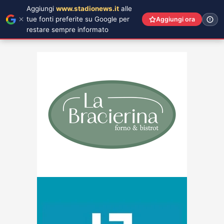
Aggiungi
www.stadionews.it
alle
tue fonti preferite su Google per
Aggiungi ora
restare sempre informato