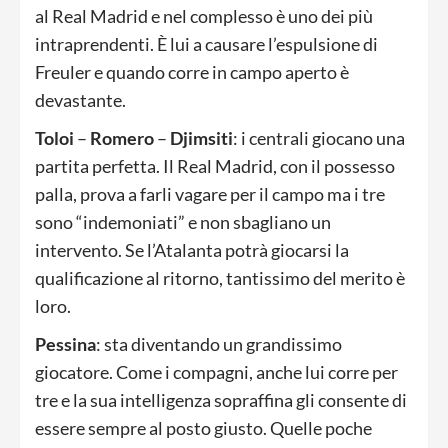
al Real Madrid e nel complesso è uno dei più
intraprendenti. È lui a causare l’espulsione di
Freuler e quando corre in campo aperto è
devastante.
Toloi
–
Romero
–
Djimsiti
: i centrali giocano una
partita perfetta. Il Real Madrid, con il possesso
palla, prova a farli vagare per il campo ma i tre
sono “indemoniati” e non sbagliano un
intervento. Se l’Atalanta potrà giocarsi la
qualificazione al ritorno, tantissimo del merito è
loro.
Pessina
: sta diventando un grandissimo
giocatore. Come i compagni, anche lui corre per
tre e la sua intelligenza sopraffina gli consente di
essere sempre al posto giusto. Quelle poche