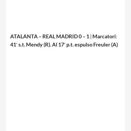
ATALANTA – REAL MADRID 0 – 1
|
Marcatori
:
41′ s.t. Mendy (R). Al 17′ p.t. espulso Freuler (A)