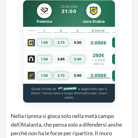
23.08.2026
21:00
Palermo
Juve Stabia
1
X
2
BONUS
LINK
2.050€
1.58
3.75
5.50
PIÙ INFO
250€
1.58
3.65
5.60
PIÙ INFO
+ 2.000€
GRATIS
2.050€
PIÙ INFO
1.58
3.75
5.50
Quote fornite da
e aggiornate ogni 5
minuti. I bonus sono a scopo informativo per i nuovi
utenti.
Nella ripresa si gioca solo nella metà campo
dell’Atalanta, che pensa solo a difendersi anche
perché non ha le forze per ripartire. Il muro