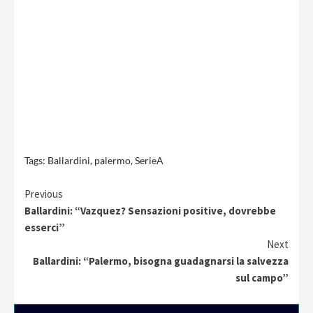
Tags:
Ballardini
,
palermo
,
SerieA
Continue
Previous
Ballardini: “Vazquez? Sensazioni positive, dovrebbe
Reading
esserci”
Next
Ballardini: “Palermo, bisogna guadagnarsi la salvezza
sul campo”