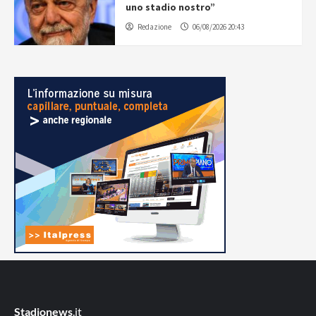
uno stadio nostro”
Redazione
06/08/2026 20:43
Stadionews
.it