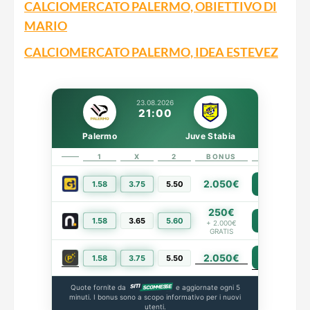
CALCIOMERCATO PALERMO, OBIETTIVO DI
MARIO
CALCIOMERCATO PALERMO, IDEA ESTEVEZ
23.08.2026
21:00
Palermo
Juve Stabia
1
X
2
BONUS
LINK
2.050€
1.58
3.75
5.50
PIÙ INFO
250€
1.58
3.65
5.60
PIÙ INFO
+ 2.000€
GRATIS
2.050€
PIÙ INFO
1.58
3.75
5.50
Quote fornite da
e aggiornate ogni 5
minuti. I bonus sono a scopo informativo per i nuovi
utenti.