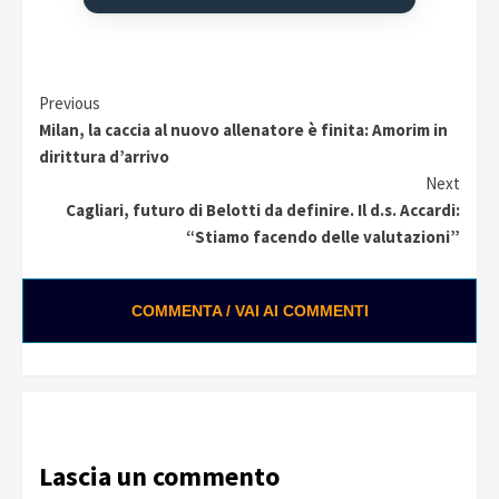
Continue
Previous
Milan, la caccia al nuovo allenatore è finita: Amorim in
Reading
dirittura d’arrivo
Next
Cagliari, futuro di Belotti da definire. Il d.s. Accardi:
“Stiamo facendo delle valutazioni”
COMMENTA / VAI AI COMMENTI
Lascia un commento