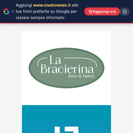
Aggiungi
www.stadionews.it
alle
tue fonti preferite su Google per
Aggiungi ora
restare sempre informato