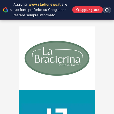
Aggiungi
www.stadionews.it
alle
tue fonti preferite su Google per
Aggiungi ora
restare sempre informato