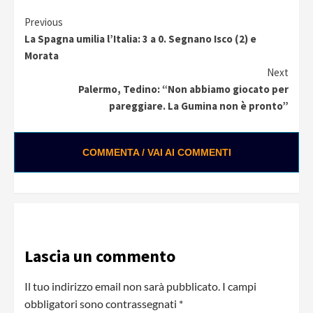
Continue
Previous
La Spagna umilia l’Italia: 3 a 0. Segnano Isco (2) e
Reading
Morata
Next
Palermo, Tedino: “Non abbiamo giocato per
pareggiare. La Gumina non è pronto”
COMMENTA / VAI AI COMMENTI
Lascia un commento
Il tuo indirizzo email non sarà pubblicato.
I campi
obbligatori sono contrassegnati
*