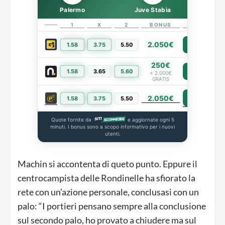
Palermo
Juve Stabia
1
X
2
BONUS
LINK
2.050€
1.58
3.75
5.50
PIÙ INFO
250€
1.58
3.65
5.60
PIÙ INFO
+ 2.000€
GRATIS
2.050€
PIÙ INFO
1.58
3.75
5.50
Quote fornite da
e aggiornate ogni 5
minuti. I bonus sono a scopo informativo per i nuovi
utenti.
Machin si accontenta di queto punto. Eppure il
centrocampista delle Rondinelle ha sfiorato la
rete con un’azione personale, conclusasi con un
palo: “I portieri pensano sempre alla conclusione
sul secondo palo, ho provato a chiudere ma sul