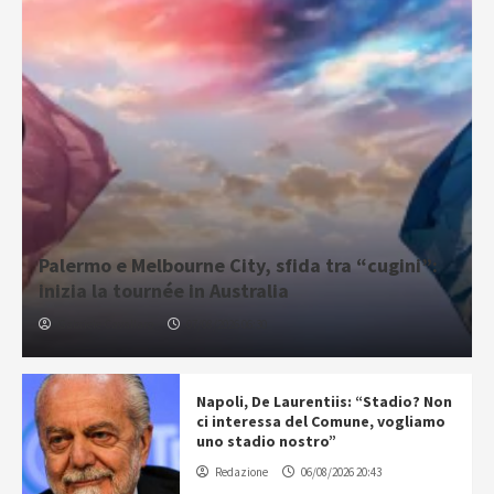
Palermo e Melbourne City, sfida tra “cugini”:
inizia la tournée in Australia
Gabriele Cavallaro
07/08/2026 06:30
Napoli, De Laurentiis: “Stadio? Non
ci interessa del Comune, vogliamo
uno stadio nostro”
Redazione
06/08/2026 20:43