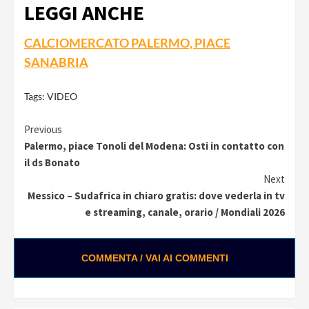
LEGGI ANCHE
CALCIOMERCATO PALERMO, PIACE
SANABRIA
Tags:
VIDEO
Continue
Previous
Palermo, piace Tonoli del Modena: Osti in contatto con
Reading
il ds Bonato
Next
Messico – Sudafrica in chiaro gratis: dove vederla in tv
e streaming, canale, orario / Mondiali 2026
COMMENTA / VAI AI COMMENTI