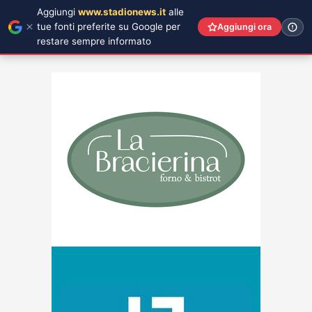
Aggiungi
www.stadionews.it
alle
tue fonti preferite su Google per
Aggiungi ora
restare sempre informato