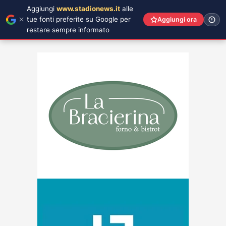
Aggiungi
www.stadionews.it
alle
tue fonti preferite su Google per
Aggiungi ora
restare sempre informato