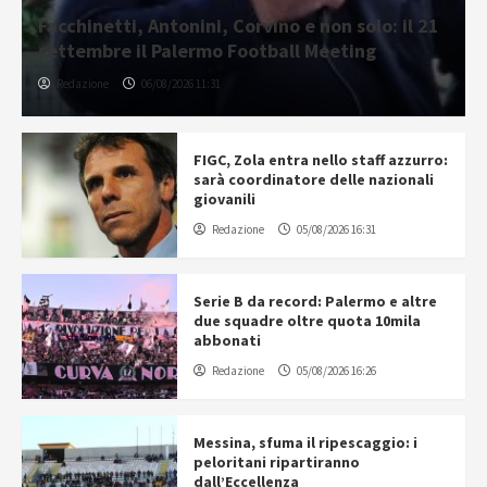
Facchinetti, Antonini, Corvino e non solo: il 21
settembre il Palermo Football Meeting
Redazione
06/08/2026 11:31
FIGC, Zola entra nello staff azzurro:
sarà coordinatore delle nazionali
giovanili
Redazione
05/08/2026 16:31
Serie B da record: Palermo e altre
due squadre oltre quota 10mila
abbonati
Redazione
05/08/2026 16:26
Messina, sfuma il ripescaggio: i
peloritani ripartiranno
dall’Eccellenza