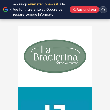
Aggiungi
www.stadionews.it
alle
tue fonti preferite su Google per
Aggiungi ora
restare sempre informato