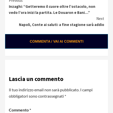
Continue
Previous
Inzaghi: “Getteremo il cuore oltre l’ostacolo, non
Reading
vedo l’ora inizi la partita. Le Douaron e Bani…”
Next
Napoli, Conte ai saluti: a fine stagione sarà addio
COMMENTA / VAI AI COMMENTI
Lascia un commento
Il tuo indirizzo email non sarà pubblicato.
I campi
obbligatori sono contrassegnati
*
Commento
*