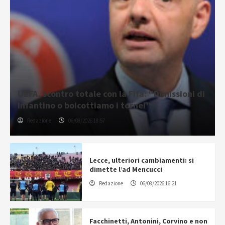
UEFA, scontro totale con la Fifa: “Dimissioni di
Infantino o boicottiamo i tornei”
Redazione
06/08/2026 18:57
Lecce, ulteriori cambiamenti: si
dimette l’ad Mencucci
Redazione
06/08/2026 16:21
Facchinetti, Antonini, Corvino e non