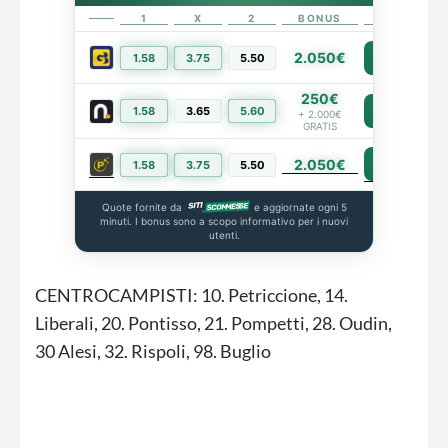
1
X
2
BONUS
LINK
2.050€
1.58
3.75
5.50
PIÙ INFO
250€
1.58
3.65
5.60
PIÙ INFO
+ 2.000€
GRATIS
2.050€
PIÙ INFO
1.58
3.75
5.50
Quote fornite da
e aggiornate ogni 5
minuti. I bonus sono a scopo informativo per i nuovi
utenti.
CENTROCAMPISTI: 10. Petriccione, 14.
Liberali, 20. Pontisso, 21. Pompetti, 28. Oudin,
30 Alesi, 32. Rispoli, 98. Buglio