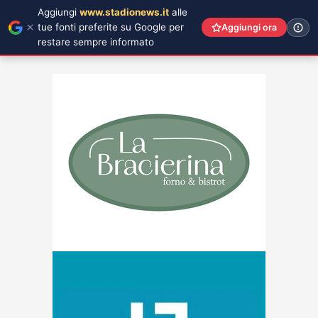
Aggiungi
www.stadionews.it
alle
tue fonti preferite su Google per
Aggiungi ora
restare sempre informato