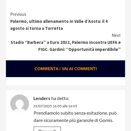
Continue
Previous
Palermo, ultimo allenamento in Valle d’Aosta: il 4
Reading
agosto si torna a Torretta
Next
Stadio “Barbera” a Euro 2032, Palermo incontra UEFA e
FIGC. Gardini: “Opportunità imperdibile”
COMMENTA / VAI AI COMMENTI
Lenders
ha detto:
31/07/2025 16:05 alle 16:05
Prendiamolo subito senza esitazione, può
dare sicuramente più garanzie di Gomis.