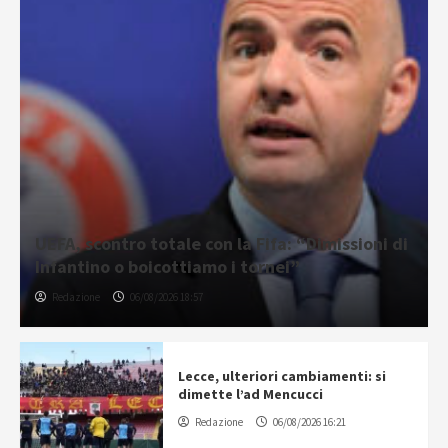
UEFA, scontro totale con la Fifa: “Dimissioni di
Infantino o boicottiamo i tornei”
Redazione
06/08/2026 18:57
Lecce, ulteriori cambiamenti: si
dimette l’ad Mencucci
Redazione
06/08/2026 16:21