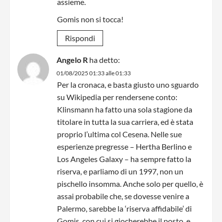
assieme.
Gomis non si tocca!
Rispondi
Angelo R
ha detto:
01/08/2025 01:33 alle 01:33
Per la cronaca, e basta giusto uno sguardo
su Wikipedia per rendersene conto:
Klinsmann ha fatto una sola stagione da
titolare in tutta la sua carriera, ed è stata
proprio l’ultima col Cesena. Nelle sue
esperienze pregresse – Hertha Berlino e
Los Angeles Galaxy – ha sempre fatto la
riserva, e parliamo di un 1997, non un
pischello insomma. Anche solo per quello, è
assai probabile che, se dovesse venire a
Palermo, sarebbe la ‘riserva affidabile’ di
Gomis, con cui si giocherebbe il posto, e