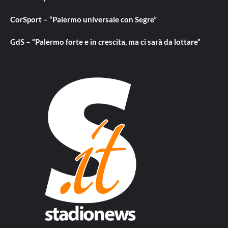
CorSport – “Palermo universale con Segre”
GdS – “Palermo forte e in crescita, ma ci sarà da lottare”