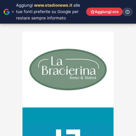
Aggiungi
www.stadionews.it
alle
tue fonti preferite su Google per
Aggiungi ora
restare sempre informato