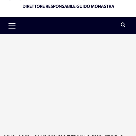
Primary
Menu