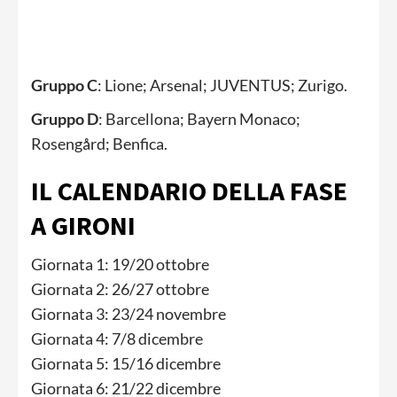
Gruppo C
: Lione; Arsenal; JUVENTUS; Zurigo.
Gruppo D
: Barcellona; Bayern Monaco;
Rosengård; Benfica.
IL CALENDARIO DELLA FASE
A GIRONI
Giornata 1: 19/20 ottobre
Giornata 2: 26/27 ottobre
Giornata 3: 23/24 novembre
Giornata 4: 7/8 dicembre
Giornata 5: 15/16 dicembre
Giornata 6: 21/22 dicembre