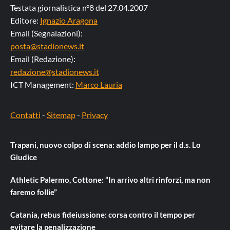
Testata giornalistica n°8 del 27.04.2007
Editore:
Ignazio Aragona
Email (Segnalazioni):
posta@stadionews.it
Email (Redazione):
redazione@stadionews.it
ICT Management:
Marco Lauria
Contatti
-
Sitemap
-
Privacy
Trapani, nuovo colpo di scena: addio lampo per il d.s. Lo
Giudice
Athletic Palermo, Cottone: “In arrivo altri rinforzi, ma non
faremo follie”
Catania, rebus fideiussione: corsa contro il tempo per
evitare la penalizzazione