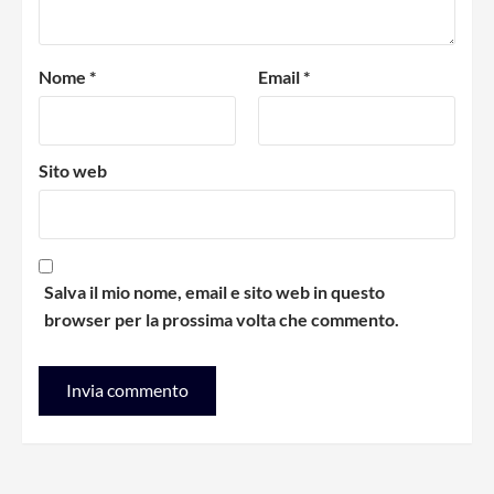
Nome
*
Email
*
Sito web
Salva il mio nome, email e sito web in questo
browser per la prossima volta che commento.