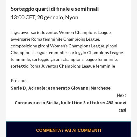
Sorteggio quarti di finale e semifinali
13:00 CET, 20 gennaio, Nyon
Tags:
avversarie Juventus Women Champions League
,
avversarie Roma femminile Champions League
,
composizione gironi Women's Champions League
,
gironi
Champions League femminile
,
sorteggio Champions League
femminile
,
sorteggio gironi champions league femminile
,
sorteggio Roma Juventus Champions League femminile
Continue
Previous
Serie D, Acireale: esonerato Giovanni Marchese
Reading
Next
Coronavirus in Sicilia, bollettino 3 ottobre: 498 nuovi
casi
COMMENTA / VAI AI COMMENTI