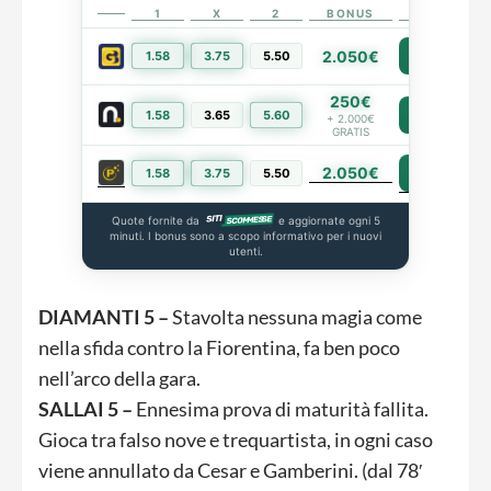
1
X
2
BONUS
LINK
2.050€
1.58
3.75
5.50
PIÙ INFO
250€
1.58
3.65
5.60
PIÙ INFO
+ 2.000€
GRATIS
2.050€
PIÙ INFO
1.58
3.75
5.50
Quote fornite da
e aggiornate ogni 5
minuti. I bonus sono a scopo informativo per i nuovi
utenti.
DIAMANTI 5 –
Stavolta nessuna magia come
nella sfida contro la Fiorentina, fa ben poco
nell’arco della gara.
SALLAI 5 –
Ennesima prova di maturità fallita.
Gioca tra falso nove e trequartista, in ogni caso
viene annullato da Cesar e Gamberini. (dal 78′