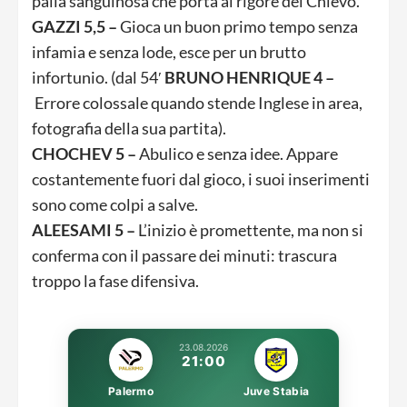
palla sanguinosa che porta al rigore del Chievo.
GAZZI 5,5 –
Gioca un buon primo tempo senza
infamia e senza lode, esce per un brutto
infortunio. (dal 54′
BRUNO HENRIQUE 4 –
Errore colossale quando stende
Inglese in area,
fotografia della sua partita).
CHOCHEV 5 –
Abulico e senza idee. Appare
costantemente fuori dal gioco, i suoi inserimenti
sono come colpi a salve.
ALEESAMI 5 –
L’inizio è promettente, ma non si
conferma con il passare dei minuti: trascura
troppo la fase difensiva.
23.08.2026
21:00
Palermo
Juve Stabia