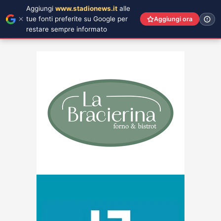
Aggiungi
www.stadionews.it
alle
tue fonti preferite su Google per
Aggiungi ora
restare sempre informato