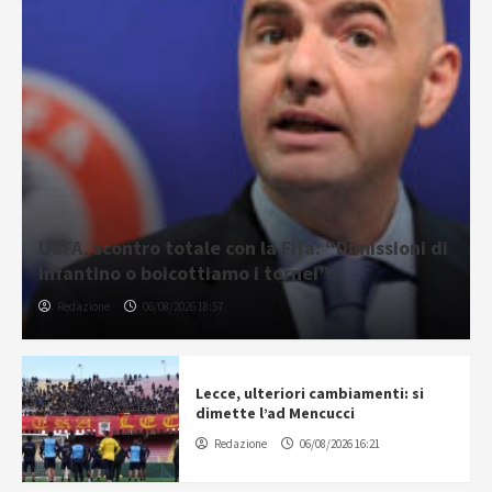
UEFA, scontro totale con la Fifa: “Dimissioni di
Infantino o boicottiamo i tornei”
Redazione
06/08/2026 18:57
Lecce, ulteriori cambiamenti: si
dimette l’ad Mencucci
Redazione
06/08/2026 16:21