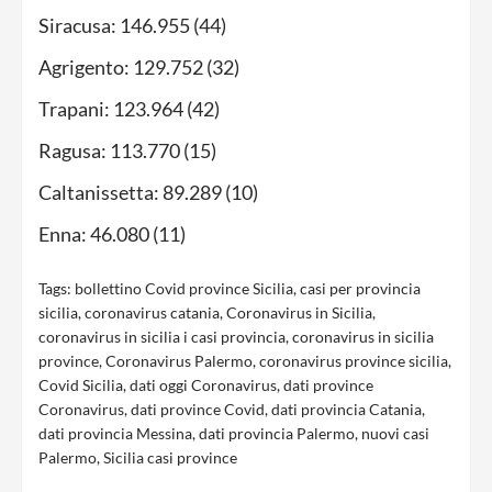
Siracusa: 146.955 (44)
Agrigento: 129.752 (32)
Trapani: 123.964 (42)
Ragusa: 113.770 (15)
Caltanissetta: 89.289 (10)
Enna: 46.080 (11)
Tags:
bollettino Covid province Sicilia
,
casi per provincia
sicilia
,
coronavirus catania
,
Coronavirus in Sicilia
,
coronavirus in sicilia i casi provincia
,
coronavirus in sicilia
province
,
Coronavirus Palermo
,
coronavirus province sicilia
,
Covid Sicilia
,
dati oggi Coronavirus
,
dati province
Coronavirus
,
dati province Covid
,
dati provincia Catania
,
dati provincia Messina
,
dati provincia Palermo
,
nuovi casi
Palermo
,
Sicilia casi province