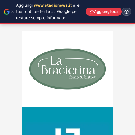
Aggiungi
www.stadionews.it
alle
tue fonti preferite su Google per
Aggiungi ora
restare sempre informato