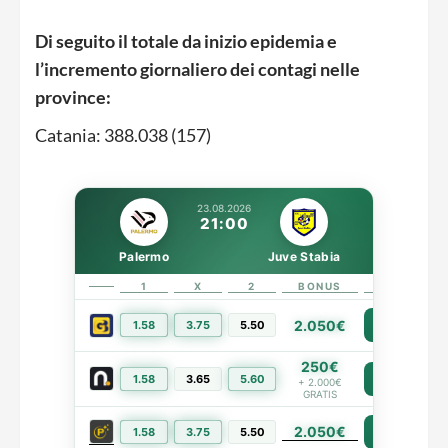
Di seguito il totale da inizio epidemia e
l’incremento giornaliero dei contagi nelle
province:
Catania: 388.038 (157)
23.08.2026
21:00
Palermo
Juve Stabia
1
X
2
BONUS
LINK
2.050€
1.58
3.75
5.50
PIÙ INFO
250€
1.58
3.65
5.60
PIÙ INFO
+ 2.000€
GRATIS
2.050€
PIÙ INFO
1.58
3.75
5.50