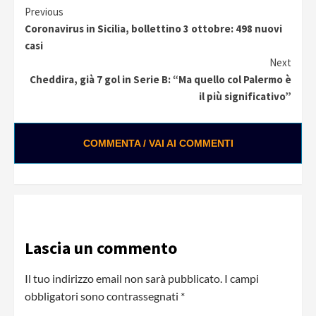
Continue
Previous
Coronavirus in Sicilia, bollettino 3 ottobre: 498 nuovi
Reading
casi
Next
Cheddira, già 7 gol in Serie B: “Ma quello col Palermo è
il più significativo”
COMMENTA / VAI AI COMMENTI
Lascia un commento
Il tuo indirizzo email non sarà pubblicato.
I campi
obbligatori sono contrassegnati
*