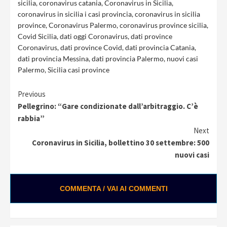
sicilia
,
coronavirus catania
,
Coronavirus in Sicilia
,
coronavirus in sicilia i casi provincia
,
coronavirus in sicilia
province
,
Coronavirus Palermo
,
coronavirus province sicilia
,
Covid Sicilia
,
dati oggi Coronavirus
,
dati province
Coronavirus
,
dati province Covid
,
dati provincia Catania
,
dati provincia Messina
,
dati provincia Palermo
,
nuovi casi
Palermo
,
Sicilia casi province
Continue
Previous
Pellegrino: “Gare condizionate dall’arbitraggio. C’è
Reading
rabbia”
Next
Coronavirus in Sicilia, bollettino 30 settembre: 500
nuovi casi
COMMENTA / VAI AI COMMENTI