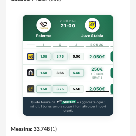
23.08.2026
21:00
Palermo
Juve Stabia
1
X
2
BONUS
LINK
2.050€
1.58
3.75
5.50
PIÙ INFO
250€
1.58
3.65
5.60
PIÙ INFO
+ 2.000€
GRATIS
2.050€
PIÙ INFO
1.58
3.75
5.50
Quote fornite da
e aggiornate ogni 5
minuti. I bonus sono a scopo informativo per i nuovi
utenti.
Messina:
33.748
(1)