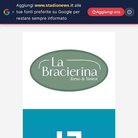
Aggiungi
www.stadionews.it
alle
tue fonti preferite su Google per
Aggiungi ora
restare sempre informato