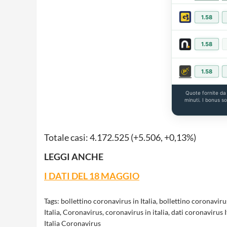
1.58
1.58
1.58
Quote fornite d
minuti. I bonus s
Totale casi: 4.172.525 (+5.506, +0,13%)
LEGGI ANCHE
I DATI DEL 18 MAGGIO
Tags:
bollettino coronavirus in Italia
,
bollettino coronaviru
Italia
,
Coronavirus
,
coronavirus in italia
,
dati coronavirus I
Italia Coronavirus