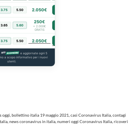
2.050€
3.75
5.50
PIÙ INFO
250€
3.65
5.60
PIÙ INFO
+ 2.000€
GRATIS
2.050€
PIÙ INFO
3.75
5.50
a
e aggiornate ogni 5
ono a scopo informativo per i nuovi
utenti.
s oggi
,
bollettino italia 19 maggio 2021
,
casi Coronavirus Italia
,
contagi
talia
,
news coronavirus in italia
,
numeri oggi Coronavirus Italia
,
ricoveri