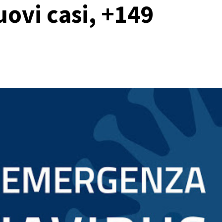
ovi casi, +149