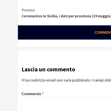
Continue
Previous
Coronavirus in Sicilia, i dati per provincia (19 maggio
Reading
COMMENTA
Loading ads...
Lascia un commento
Il tuo indirizzo email non sarà pubblicato.
I campi obb
Commento
*