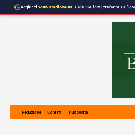
Aggiungi
www.stadionews.it
alle tue fonti preferite su Go
Skip
Redazione
Contatti
Pubblicità
to
content