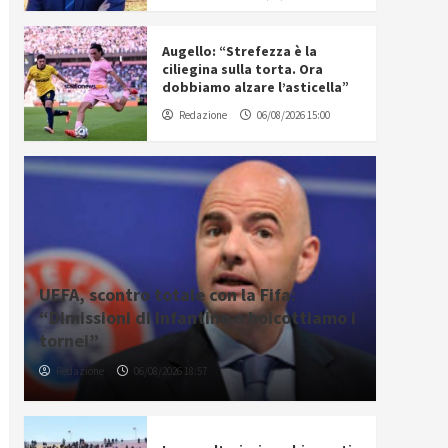
Augello: “Strefezza è la
ciliegina sulla torta. Ora
dobbiamo alzare l’asticella”
Redazione
06/08/2026 15:00
UEFA, scontro totale con la Fifa:
“Dimissioni di Infantino o boicottiamo i
tornei”
Redazione
06/08/2026 18:57