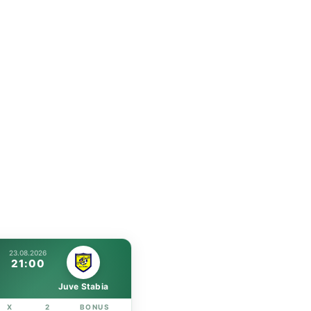
23.08.2026
21:00
Juve Stabia
X
2
BONUS
LINK