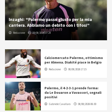
Inzaghi: “Palermo passo giusto per la mia
carriera. Abbiamo un debito con i tifosi”
Redazione
09/08/2026 07:24
Calciomercato Palermo, ottimismo
per Almena. Diakité piace in Belgio
Redazione
08/08/2026 17:15
Palermo, il 4-2-3-1 prende forma:
da Le Douaron a Vavassori, segnali
positivi
Gabriele Cavallaro
08/08/2026 06:30