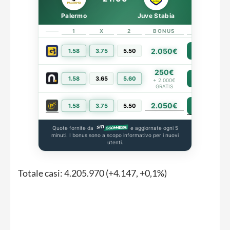
Palermo
Juve Stabia
1
X
2
BONUS
LINK
2.050€
1.58
3.75
5.50
PIÙ INFO
250€
1.58
3.65
5.60
PIÙ INFO
+ 2.000€
GRATIS
2.050€
PIÙ INFO
1.58
3.75
5.50
Quote fornite da
e aggiornate ogni 5
minuti. I bonus sono a scopo informativo per i nuovi
utenti.
Totale casi: 4.205.970 (+4.147, +0,1%)