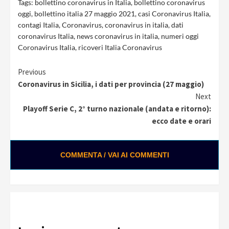
Tags:
bollettino coronavirus in Italia
,
bollettino coronavirus
oggi
,
bollettino italia 27 maggio 2021
,
casi Coronavirus Italia
,
contagi Italia
,
Coronavirus
,
coronavirus in italia
,
dati
coronavirus Italia
,
news coronavirus in italia
,
numeri oggi
Coronavirus Italia
,
ricoveri Italia Coronavirus
Continue
Previous
Coronavirus in Sicilia, i dati per provincia (27 maggio)
Reading
Next
Playoff Serie C, 2° turno nazionale (andata e ritorno):
ecco date e orari
COMMENTA / VAI AI COMMENTI