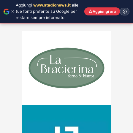
Aggiungi
www.stadionews.it
alle
tue fonti preferite su Google per
Aggiungi ora
restare sempre informato