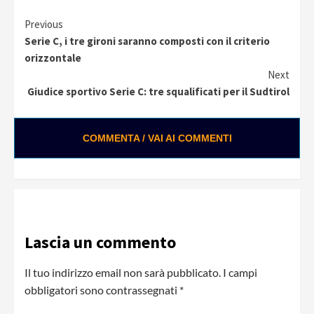
Continue
Previous
Serie C, i tre gironi saranno composti con il criterio
Reading
orizzontale
Next
Giudice sportivo Serie C: tre squalificati per il Sudtirol
COMMENTA / VAI AI COMMENTI
Lascia un commento
Il tuo indirizzo email non sarà pubblicato.
I campi
obbligatori sono contrassegnati
*