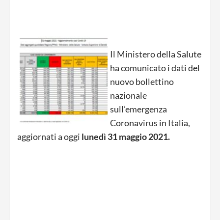
Il Ministero della Salute
ha comunicato i dati del
nuovo bollettino
nazionale
sull’emergenza
Coronavirus in Italia,
aggiornati a oggi
lunedì 31
maggio
2021.