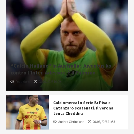
“Calcio italiano” in Australia: Juventus ko
contro l’Inter. Adesso c’è il Palermo
Redazione
08/08/2026 16:09
Calciomercato Serie B: Pisa e
Catanzaro scatenati. Il Verona
tenta Cheddira
Andrea Cirrincione
08/08/2026 11:53