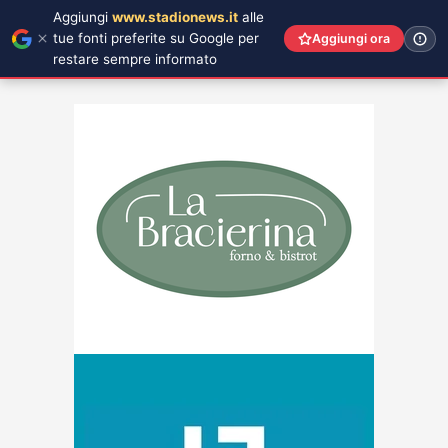
Aggiungi
www.stadionews.it
alle
tue fonti preferite su Google per
Aggiungi ora
restare sempre informato