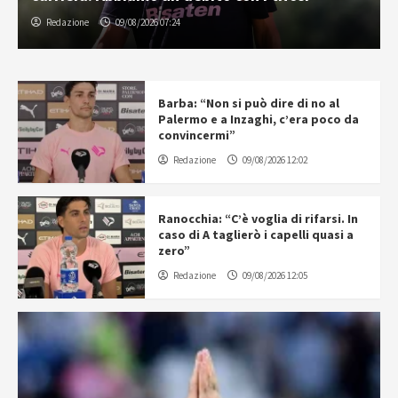
Redazione
09/08/2026 07:24
Barba: “Non si può dire di no al
Palermo e a Inzaghi, c’era poco da
convincermi”
Redazione
09/08/2026 12:02
Ranocchia: “C’è voglia di rifarsi. In
caso di A taglierò i capelli quasi a
zero”
Redazione
09/08/2026 12:05