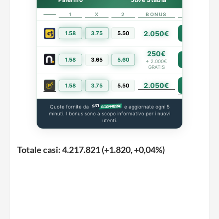
1
X
2
BONUS
LINK
2.050€
1.58
3.75
5.50
PIÙ INFO
250€
1.58
3.65
5.60
PIÙ INFO
+ 2.000€
GRATIS
2.050€
PIÙ INFO
1.58
3.75
5.50
Quote fornite da
e aggiornate ogni 5
minuti. I bonus sono a scopo informativo per i nuovi
utenti.
Totale casi: 4.217.821 (+1.820, +0,04%)