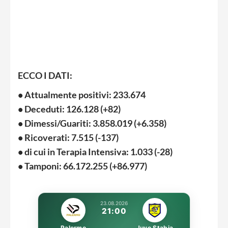
ECCO I DATI:
• Attualmente positivi: 233.674
• Deceduti: 126.128 (+82)
• Dimessi/Guariti: 3.858.019 (+6.358)
• Ricoverati: 7.515 (-137)
• di cui in Terapia Intensiva: 1.033 (-28)
• Tamponi: 66.172.255 (+86.977)
23.08.2026
21:00
Palermo
Juve Stabia