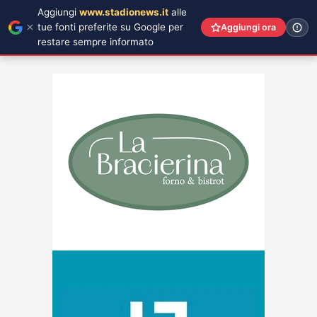
Aggiungi
www.stadionews.it
alle
tue fonti preferite su Google per
Aggiungi ora
restare sempre informato