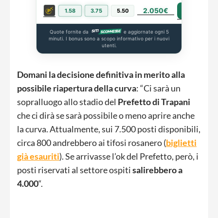
2.050€
PIÙ INFO
1.58
3.75
5.50
Quote fornite da
e aggiornate ogni 5
minuti. I bonus sono a scopo informativo per i nuovi
utenti.
Domani la decisione definitiva in merito alla
possibile riapertura della curva
: “Ci sarà un
sopralluogo allo stadio del
Prefetto di Trapani
che ci dirà se sarà possibile o meno aprire anche
la curva. Attualmente, sui 7.500 posti disponibili,
circa 800 andrebbero ai tifosi rosanero (
biglietti
già esauriti
). Se arrivasse l’ok del Prefetto, però, i
posti riservati al settore ospiti
salirebbero a
4.000
“.