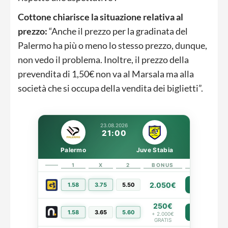
Cottone chiarisce la situazione relativa al
prezzo:
“Anche il prezzo per la gradinata del
Palermo ha più o meno lo stesso prezzo, dunque,
non vedo il problema. Inoltre, il prezzo della
prevendita di 1,50€ non va al Marsala ma alla
società che si occupa della vendita dei biglietti”.
23.08.2026
21:00
Palermo
Juve Stabia
1
X
2
BONUS
LINK
2.050€
1.58
3.75
5.50
PIÙ INFO
250€
1.58
3.65
5.60
PIÙ INFO
+ 2.000€
GRATIS