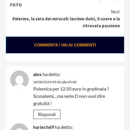
Reading
FOTO
Next
Palermo, la sera dei miracoli: lacrime dolci, il cuore e la
ritrovata passione
COMMENTA / VAI AI COMMENTI
alex
ha detto:
28/08/2019 09:00 alle 09:00
Polemica per 12.50 euro in gradinata ?
Scusatemi…ma serie D non vuol dire
gratuità !
Rispondi
harlech69
ha detto: