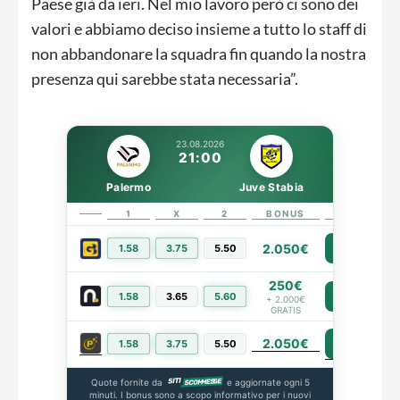
Paese già da ieri. Nel mio lavoro però ci sono dei
valori e abbiamo deciso insieme a tutto lo staff di
non abbandonare la squadra fin quando la nostra
presenza qui sarebbe stata necessaria”.
23.08.2026
21:00
Palermo
Juve Stabia
1
X
2
BONUS
LINK
2.050€
1.58
3.75
5.50
PIÙ INFO
250€
1.58
3.65
5.60
PIÙ INFO
+ 2.000€
GRATIS
2.050€
PIÙ INFO
1.58
3.75
5.50
Quote fornite da
e aggiornate ogni 5
minuti. I bonus sono a scopo informativo per i nuovi