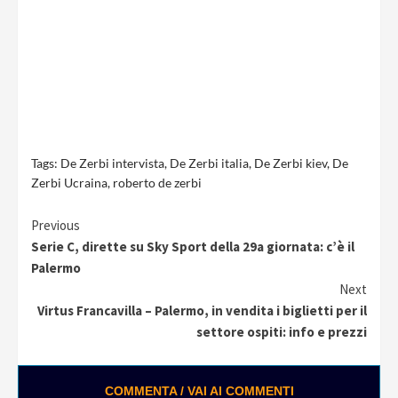
Tags:
De Zerbi intervista
,
De Zerbi italia
,
De Zerbi kiev
,
De
Zerbi Ucraina
,
roberto de zerbi
Continue
Previous
Serie C, dirette su Sky Sport della 29a giornata: c’è il
Reading
Palermo
Next
Virtus Francavilla – Palermo, in vendita i biglietti per il
settore ospiti: info e prezzi
COMMENTA / VAI AI COMMENTI