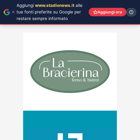
Aggiungi
www.stadionews.it
alle
tue fonti preferite su Google per
Aggiungi ora
restare sempre informato