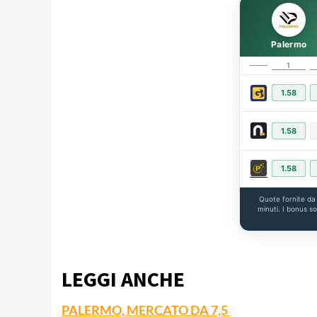
Palermo
1
1.58
1.58
1.58
Quote fornite d
minuti. I bonus s
LEGGI ANCHE
PALERMO, MERCATO DA 7,5