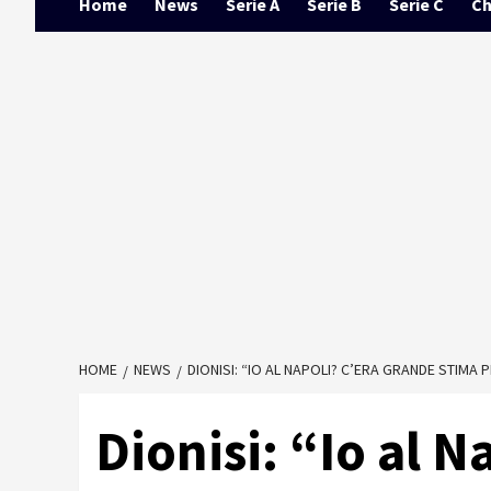
Home
News
Serie A
Serie B
Serie C
Ch
HOME
NEWS
DIONISI: “IO AL NAPOLI? C’ERA GRANDE STIMA
Dionisi: “Io al N