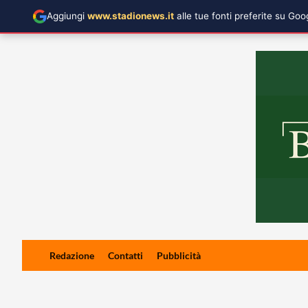
Aggiungi
www.stadionews.it
alle tue fonti preferite su Go
Skip
Redazione
Contatti
Pubblicità
to
content