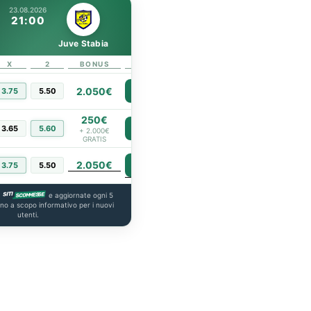
23.08.2026
21:00
Juve Stabia
X
2
BONUS
LINK
2.050€
3.75
5.50
PIÙ INFO
250€
3.65
5.60
PIÙ INFO
+ 2.000€
GRATIS
2.050€
PIÙ INFO
3.75
5.50
a
e aggiornate ogni 5
ono a scopo informativo per i nuovi
utenti.