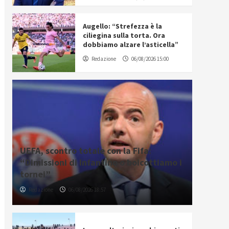
Augello: “Strefezza è la
ciliegina sulla torta. Ora
dobbiamo alzare l’asticella”
Redazione
06/08/2026 15:00
UEFA, scontro totale con la Fifa:
“Dimissioni di Infantino o boicottiamo i
tornei”
Redazione
06/08/2026 18:57