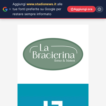
Aggiungi
www.stadionews.it
alle
tue fonti preferite su Google per
Aggiungi ora
restare sempre informato