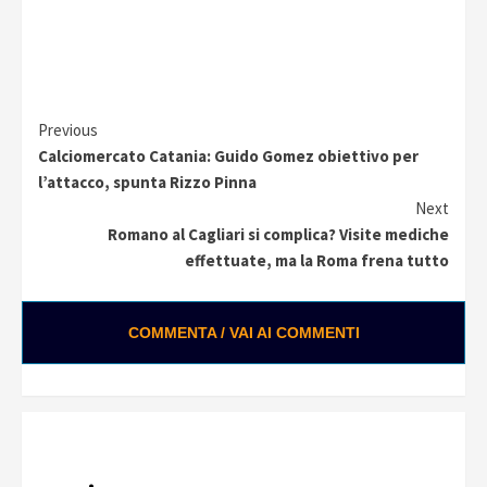
Continue
Previous
Calciomercato Catania: Guido Gomez obiettivo per
Reading
l’attacco, spunta Rizzo Pinna
Next
Romano al Cagliari si complica? Visite mediche
effettuate, ma la Roma frena tutto
COMMENTA / VAI AI COMMENTI