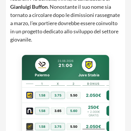
Gianluigi Buffon
. Nonostante il suo nome sia
tornato a circolare dopo le dimissioni rassegnate
a marzo, l’ex portiere dovrebbe essere coinvolto
in un progetto dedicato allo sviluppo del settore
giovanile.
23.08.2026
21:00
Palermo
Juve Stabia
1
X
2
BONUS
LINK
2.050€
1.58
3.75
5.50
PIÙ INFO
250€
1.58
3.65
5.60
PIÙ INFO
+ 2.000€
GRATIS
2.050€
PIÙ INFO
1.58
3.75
5.50