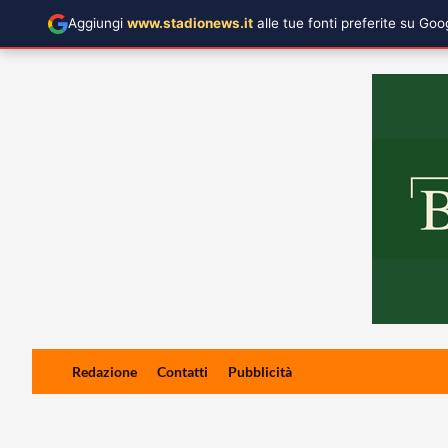
Aggiungi
www.stadionews.it
alle tue fonti preferite su Go
Skip
Redazione
Contatti
Pubblicità
to
content