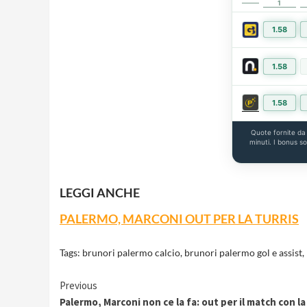
1
1.58
1.58
1.58
Quote fornite d
minuti. I bonus s
LEGGI ANCHE
PALERMO, MARCONI OUT PER LA TURRIS
Tags:
brunori palermo calcio
,
brunori palermo gol e assist
,
Continue
Previous
Palermo, Marconi non ce la fa: out per il match con la