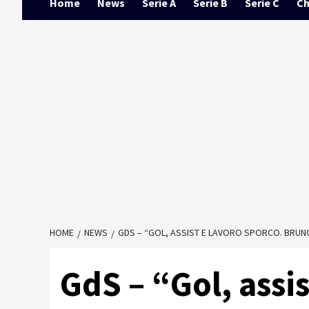
Home
News
Serie A
Serie B
Serie C
Ch
HOME
NEWS
GDS – “GOL, ASSIST E LAVORO SPORCO. BRUNO
GdS – “Gol, assis