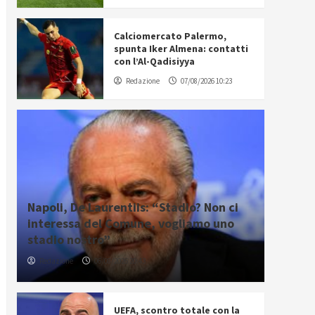
Calciomercato Palermo,
spunta Iker Almena: contatti
con l’Al-Qadisiyya
Redazione
07/08/2026 10:23
Napoli, De Laurentiis: “Stadio? Non ci
interessa del Comune, vogliamo uno
stadio nostro”
Redazione
06/08/2026 20:43
UEFA, scontro totale con la