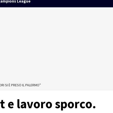
ampions League
RI SI È PRESO IL PALERMO”
t e lavoro sporco.