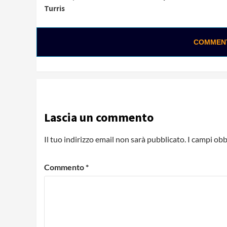
Reading
Turris
COMMENTA
Lascia un commento
Il tuo indirizzo email non sarà pubblicato.
I campi obb
Commento
*