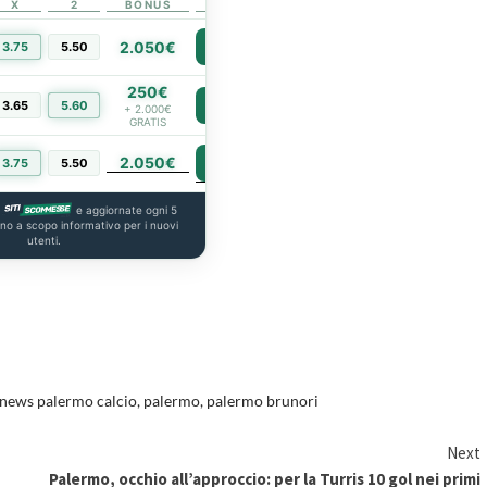
X
2
BONUS
LINK
2.050€
3.75
5.50
PIÙ INFO
250€
3.65
5.60
PIÙ INFO
+ 2.000€
GRATIS
2.050€
PIÙ INFO
3.75
5.50
a
e aggiornate ogni 5
ono a scopo informativo per i nuovi
utenti.
news palermo calcio
,
palermo
,
palermo brunori
Next
Palermo, occhio all’approccio: per la Turris 10 gol nei primi