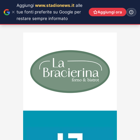
Aggiungi
www.stadionews.it
alle
tue fonti preferite su Google per
Aggiungi ora
restare sempre informato