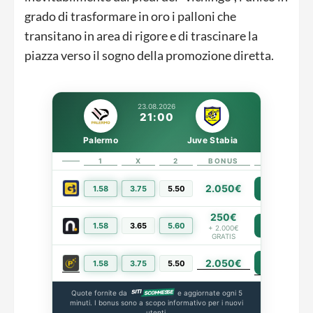
grado di trasformare in oro i palloni che
transitano in area di rigore e di trascinare la
piazza verso il sogno della promozione diretta.
23.08.2026
21:00
Palermo
Juve Stabia
1
X
2
BONUS
LINK
2.050€
1.58
3.75
5.50
PIÙ INFO
250€
1.58
3.65
5.60
PIÙ INFO
+ 2.000€
GRATIS
2.050€
PIÙ INFO
1.58
3.75
5.50
Quote fornite da
e aggiornate ogni 5
minuti. I bonus sono a scopo informativo per i nuovi
utenti.