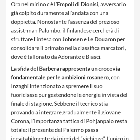
Ora nel mirino c’è
l’Empoli
di
Dionisi,
avversario
già colpito duramente all’andata con una
doppietta. Nonostante l’assenza del prezioso
assist-man Palumbo, il finlandese cercherà di
sfruttare l’intesa con
Johnsen
e
Le Douaron
per
consolidare il primato nella classifica marcatori,
dove è tallonato da Adorante e Biasci.
La sfida del Barbera rappresenta un crocevia
fondamentale per le ambizioni rosanero
, con
Inzaghi intenzionato a spremere il suo
fuoriclasse pur gestendone le energie in vista del
finale di stagione. Sebbene il tecnico stia
provando a integrare gradualmente il giovane
Corona, l’importanza tattica di Pohjanpalo resta
totale: il presente del Palermo passa
inevitabilmente dai piedi del “vichingo”, l’unico in