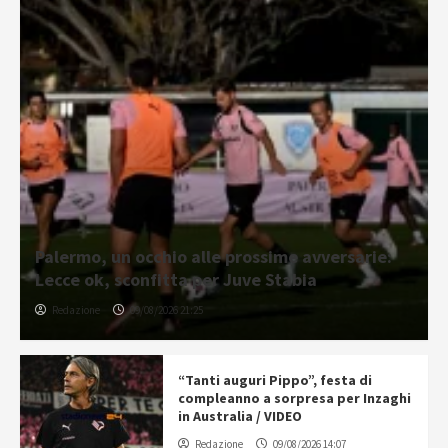
Palermo, un occhio alle prossime avversarie:
Lecce ok, sconfitta per Juve Stabia
Redazione
09/08/2026 21:25
“Tanti auguri Pippo”, festa di
compleanno a sorpresa per Inzaghi
in Australia / VIDEO
Redazione
09/08/2026 14:07