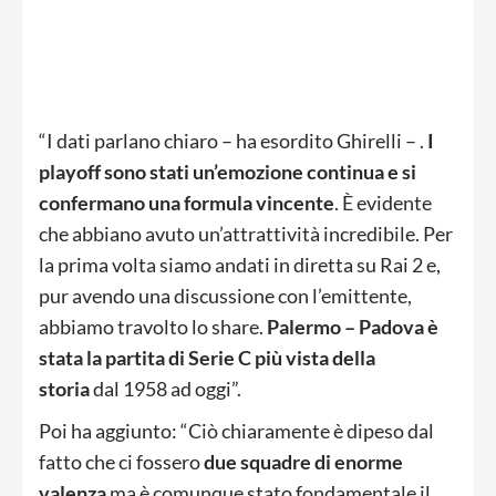
“I dati parlano chiaro – ha esordito Ghirelli – .
I
playoff sono stati un’emozione continua e si
confermano una formula vincente
. È evidente
che abbiano avuto un’attrattività incredibile. Per
la prima volta siamo andati in diretta su Rai 2 e,
pur avendo una discussione con l’emittente,
abbiamo travolto lo share.
Palermo – Padova è
stata la partita di Serie C più vista della
storia
dal 1958 ad oggi”.
Poi ha aggiunto: “Ciò chiaramente è dipeso dal
fatto che ci fossero
due squadre di enorme
valenza
ma è comunque stato fondamentale il