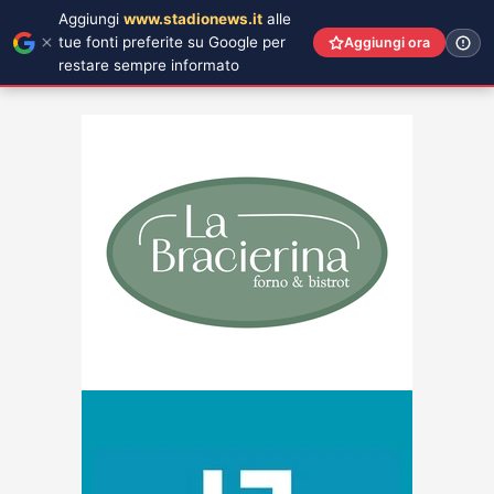
Aggiungi
www.stadionews.it
alle
tue fonti preferite su Google per
Aggiungi ora
restare sempre informato