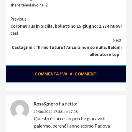
share televisivo rai 2
Continue
Previous
Coronavirus in Sicilia, bollettino 15 giugno: 2.734 nuovi
Reading
casi
Next
Castagnini: “Il mio futuro? Ancora non so nulla. Baldini
allenatore top”
COMMENTA / VAI AI COMMENTI
Rosa&;nero
ha detto:
15/06/2022 17:58 alle 17:58
Questo è successo perché giocava il
palermo, perché l anno scorso Padova