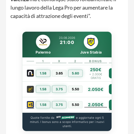
lungo lavoro della Lega Pro per aumentare la
capacità di attrazione degli eventi”.
23.08.2026
21:00
Palermo
Juve Stabia
1
X
2
BONUS
LINK
250€
1.58
3.65
5.60
PIÙ INFO
+ 2.000€
GRATIS
2.050€
1.58
3.75
5.50
PIÙ INFO
2.050€
PIÙ INFO
1.58
3.75
5.50
Quote fornite da
e aggiornate ogni 5
minuti. I bonus sono a scopo informativo per i nuovi
utenti.