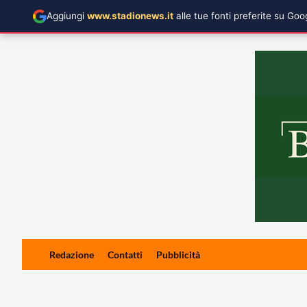
Aggiungi
www.stadionews.it
alle tue fonti preferite su Go
Skip
Redazione
Contatti
Pubblicità
to
content