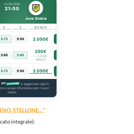
23.08.2026
21:00
Juve Stabia
X
2
BONUS
LINK
2.050€
3.75
5.50
PIÙ INFO
250€
3.65
5.60
PIÙ INFO
+ 2.000€
GRATIS
2.050€
PIÙ INFO
3.75
5.50
a
e aggiornate ogni 5
ono a scopo informativo per i nuovi
utenti.
IENO. STELLONE…”
cato integrale):