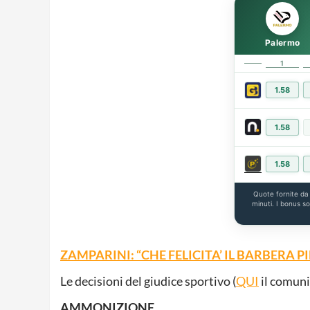
Palermo
1
1.58
1.58
1.58
Quote fornite d
minuti. I bonus s
ZAMPARINI: “CHE FELICITA’ IL BARBERA P
Le decisioni del giudice sportivo (
QUI
il comuni
AMMONIZIONE