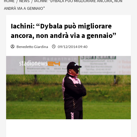
HOME
NEWS
IACHINI: “DYBALA PUÒ MIGLIORARE ANCORA, NON
ANDRÀ VIA A GENNAIO”
Iachini: “Dybala può migliorare
ancora, non andrà via a gennaio”
Benedetto Giardina
09/12/2014 09:40