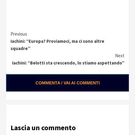
Continue
Previous
Iachini: “Europa? Proviamoci, ma ci sono altre
Reading
squadre”
Next
Iachini: “Belotti sta crescendo, lo stiamo aspettando”
COMMENTA / VAI AI COMMENTI
Lascia un commento