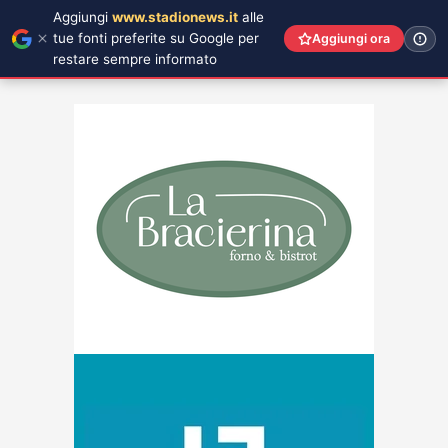
Aggiungi
www.stadionews.it
alle
tue fonti preferite su Google per
Aggiungi ora
restare sempre informato