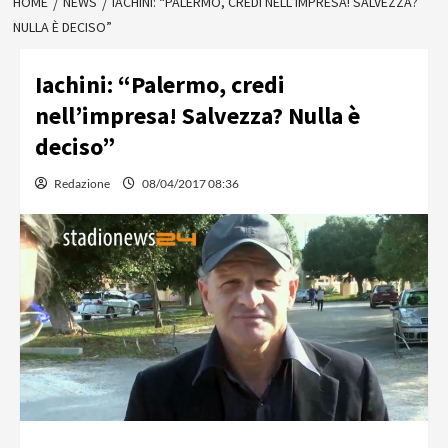
HOME
NEWS
IACHINI: “PALERMO, CREDI NELL’IMPRESA! SALVEZZA?
NULLA È DECISO”
Iachini: “Palermo, credi
nell’impresa! Salvezza? Nulla è
deciso”
Redazione
08/04/2017 08:36