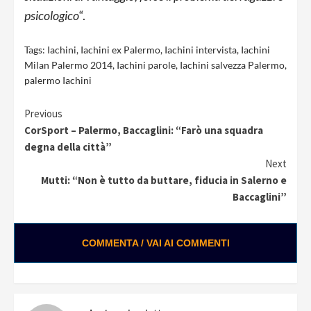
psicologico
“.
Tags:
Iachini
,
Iachini ex Palermo
,
Iachini intervista
,
Iachini
Milan Palermo 2014
,
Iachini parole
,
Iachini salvezza Palermo
,
palermo Iachini
Continue
Previous
CorSport – Palermo, Baccaglini: “Farò una squadra
Reading
degna della città”
Next
Mutti: “Non è tutto da buttare, fiducia in Salerno e
Baccaglini”
COMMENTA / VAI AI COMMENTI