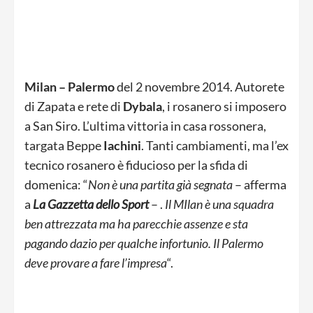
Milan – Palermo
del 2 novembre 2014. Autorete
di Zapata e rete di
Dybala
, i rosanero si imposero
a San Siro. L’ultima vittoria in casa rossonera,
targata Beppe
Iachini
. Tanti cambiamenti, ma l’ex
tecnico rosanero è fiducioso per la sfida di
domenica: “
Non è una partita già segnata
– afferma
a
La Gazzetta dello Sport
– .
Il MIlan è una squadra
ben attrezzata ma ha parecchie assenze e sta
pagando dazio per qualche infortunio. Il Palermo
deve provare a fare l’impresa
“.