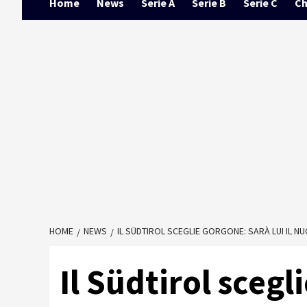
Home
News
Serie A
Serie B
Serie C
Ch
HOME
NEWS
IL SÜDTIROL SCEGLIE GORGONE: SARÀ LUI IL 
Il Südtirol scegl