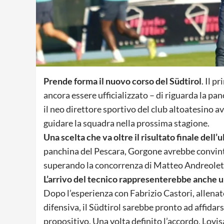
Prende forma il nuovo corso del Südtirol
. Il p
ancora essere ufficializzato – di riguarda la p
il neo direttore sportivo del club altoatesino 
guidare la squadra nella prossima stagione.
Una scelta che va oltre il risultato finale dell’
panchina del Pescara, Gorgone avrebbe convinto 
superando la concorrenza di Matteo Andreoletti
L’arrivo del tecnico rappresenterebbe anche un
Dopo l’esperienza con Fabrizio Castori, allenat
difensiva, il Südtirol sarebbe pronto ad affidars
propositivo. Una volta definito l’accordo, Lovisa