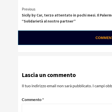
Continue
Previous
Sicily by Car, terzo attentato in pochi mesi. Il Palerm
Reading
“Solidarietà al nostro partner”
COMMENTA
0:01 / 0:25
Loading ads...
Lascia un commento
Il tuo indirizzo email non sarà pubblicato.
I campi obb
Commento
*