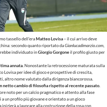
rimo tassello dell’era
Matteo Lovisa
– il cui arrivo deve
anchina: secondo quanto riportato da
Gianlucadimarzio.com
,
avrebbe individuato in
Giorgio Gorgone
il profilo giusto per
ultima annata
. Nonostante la retrocessione maturata sulla
Lovisa per idee di gioco e prospettive di crescita,
, altro nome valutato dalla dirigenza biancorossa.
 netto cambio di filosofia rispetto al recente passato
.
ore noto per un calcio pragmatico e attento alla fase
i a un profilo più giovane e orientato a un gioco
 inizierà a lavorare alla costruzione della rosa con