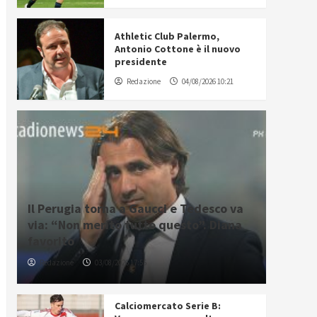
Athletic Club Palermo,
Antonio Cottone è il nuovo
presidente
Redazione
04/08/2026 10:21
Il Perugia torna a Gaucci e Tedesco va
via: “Non merito tutto questo”. Diana
favorito
Redazione
03/08/2026 17:55
Calciomercato Serie B: