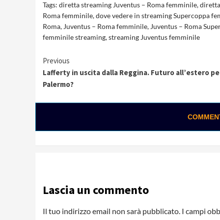
Tags:
diretta streaming Juventus – Roma femminile
,
dirett
Roma femminile
,
dove vedere in streaming Supercoppa fe
Roma
,
Juventus – Roma femminile
,
Juventus – Roma Supe
femminile streaming
,
streaming Juventus femminile
Continue
Previous
Lafferty in uscita dalla Reggina. Futuro all’estero pe
Reading
Palermo?
COMMENTA
Lascia un commento
Il tuo indirizzo email non sarà pubblicato.
I campi obb