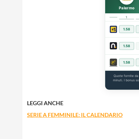
Palermo
1
1.58
1.58
1.58
Quote fornite d
minuti. I bonus s
LEGGI ANCHE
SERIE A FEMMINILE: IL CALENDARIO