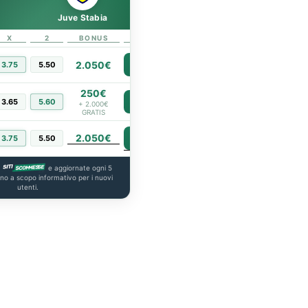
Juve Stabia
X
2
BONUS
LINK
2.050€
3.75
5.50
PIÙ INFO
250€
3.65
5.60
PIÙ INFO
+ 2.000€
GRATIS
2.050€
PIÙ INFO
3.75
5.50
a
e aggiornate ogni 5
ono a scopo informativo per i nuovi
utenti.