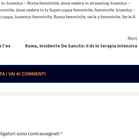
a tv Juventus – Roma femminile
,
dove vedere in streaming Juventus –
mminile
,
dove vedere in tv Supercoppa femminile
,
femminile Juventus –
rcoppa
,
Juventus femminile
,
Roma femminile
,
serie a femminile
,
Serie A
Next
r l’ex
Roma, incidente De Sanctis: il ds in terapia intensiva
 / VAI AI COMMENTI
ligatori sono contrassegnati
*