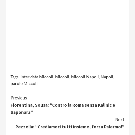
Tags:
intervista Miccoli
,
Miccoli
,
Miccoli Napoli
,
Napoli
,
parole Miccoli
Continue
Previous
Fiorentina, Sousa: “Contro la Roma senza Kalinic e
Reading
Saponara”
Next
Pezzella: “Crediamoci tutti insieme, forza Palermo!”