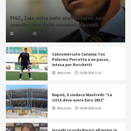
FIGC, Zola entra nello staff azzurro: sarà
coordinatore delle nazionali giovanili
Redazione
05/08/2026 16:31
Calciomercato Catania: l’ex
Palermo Perrotta a un passo,
intesa per Rocchetti
Redazione
05/08/2026 11:42
Napoli, il sindaco Manfredi: “La
città deve avere Euro 2032”
Redazione
04/08/2026 16:42
Inzaghi ricorda Baresi all’arrivo in