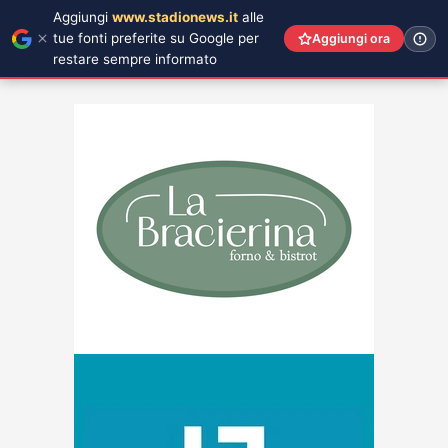
Aggiungi
www.stadionews.it
alle
tue fonti preferite su Google per
Aggiungi ora
restare sempre informato