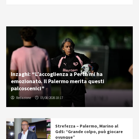
Inzaghi: “L’accoglienza a Perth mi ha
emozionato. Il Palermo merita questi
palcoscenici”
Redazione
05/08/2026 18:17
Strefezza – Palermo, Marino al
GdS: “Grande colpo, può giocare
ovunque”