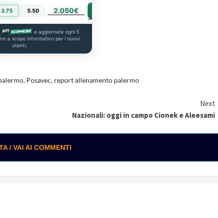
2.050€
PIÙ INFO
3.75
5.50
a
e aggiornate ogni 5
ono a scopo informativo per i nuovi
utenti.
 palermo
,
Posavec
,
report allenamento palermo
Next
Nazionali: oggi in campo Cionek e Aleesami
 / VAI AI COMMENTI