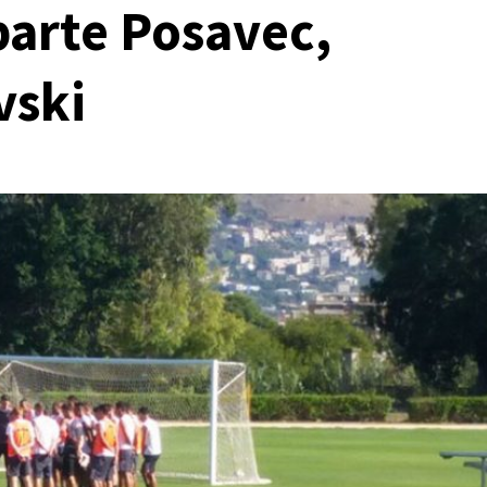
parte Posavec,
vski