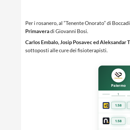
Per i rosanero, al ”Tenente Onorato” di Boccad
Primavera
di Giovanni Bosi.
Carlos Embalo, Josip Posavec ed Aleksandar T
sottoposti alle cure dei fisioterapisti.
Palermo
1
1.58
1.58