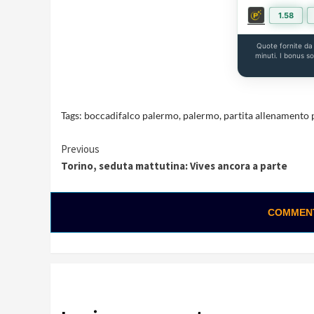
1.58
Quote fornite d
minuti. I bonus s
Tags:
boccadifalco palermo
,
palermo
,
partita allenamento
Continue
Previous
Torino, seduta mattutina: Vives ancora a parte
Reading
COMMENTA