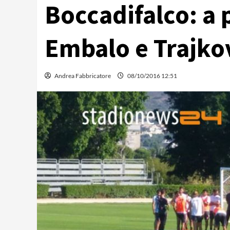
Boccadifalco: a 
Embalo e Trajko
Andrea Fabbricatore
08/10/2016 12:51