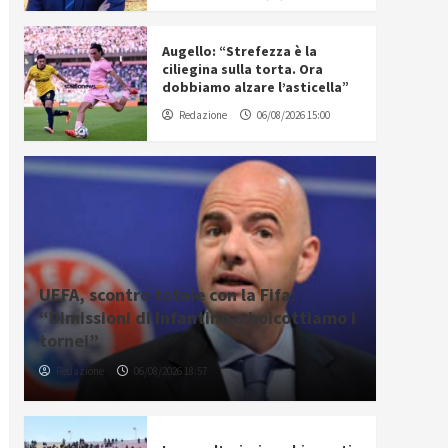
Augello: “Strefezza è la
ciliegina sulla torta. Ora
dobbiamo alzare l’asticella”
Redazione
06/08/2026 15:00
UEFA, scontro totale con la Fifa:
“Dimissioni di Infantino o boicottiamo i
tornei”
Redazione
06/08/2026 18:57