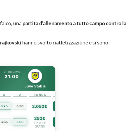
ifalco, una
partita d’allenamento a tutto campo contro la
rajkovski
hanno svolto riatletizzazione e si sono
23.08.2026
21:00
Juve Stabia
X
2
BONUS
LINK
2.050€
3.75
5.50
PIÙ INFO
250€
3.65
5.60
PIÙ INFO
+ 2.000€
GRATIS