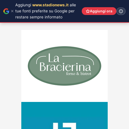
Aggiungi
www.stadionews.it
alle
tue fonti preferite su Google per
Aggiungi ora
restare sempre informato