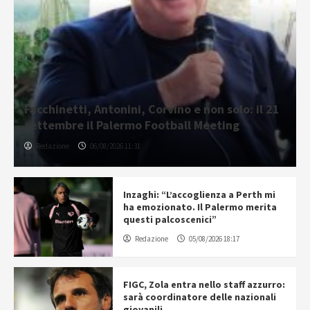
Facchinetti, Antonini, Corvino e non solo: il 21
settembre il Palermo Football Meeting
Redazione
06/08/2026 11:31
Inzaghi: “L’accoglienza a Perth mi
ha emozionato. Il Palermo merita
questi palcoscenici”
Redazione
05/08/2026 18:17
FIGC, Zola entra nello staff azzurro:
sarà coordinatore delle nazionali
giovanili