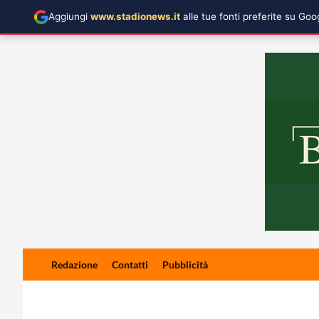
Aggiungi
www.stadionews.it
alle tue fonti preferite su Go
Skip
Redazione
Contatti
Pubblicità
to
content