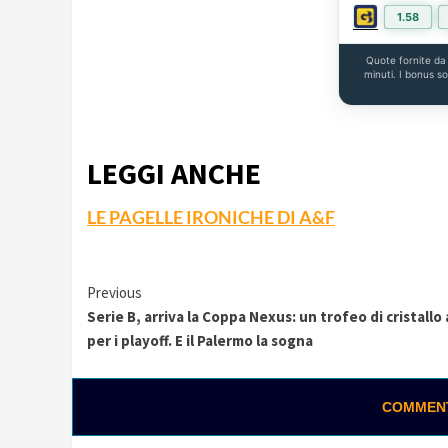
1.58
Quote fornite d
minuti. I bonus s
LEGGI ANCHE
LE PAGELLE IRONICHE DI A&F
Continue
Previous
Serie B, arriva la Coppa Nexus: un trofeo di cristallo
Reading
per i playoff. E il Palermo la sogna
COMMENTA