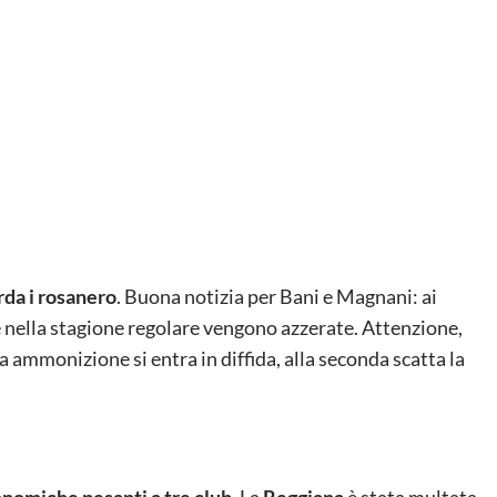
da i rosanero
. Buona notizia per Bani e Magnani: ai
te nella stagione regolare vengono azzerate. Attenzione,
a ammonizione si entra in diffida, alla seconda scatta la
onomiche pesanti a tre club
. La
Reggiana
è stata multata