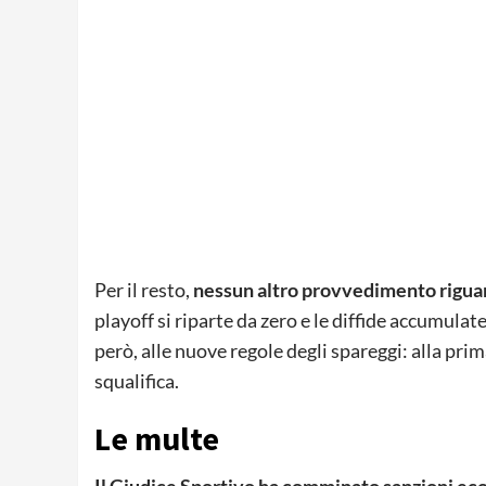
Per il resto,
nessun altro provvedimento riguar
playoff si riparte da zero e le diffide accumula
però, alle nuove regole degli spareggi: alla prim
squalifica.
Le multe
Il Giudice Sportivo ha comminato sanzioni ec