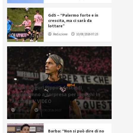
GdS – “Palermo forte e in
crescita, ma ci sarà da
lottare”
Redazione
10/08/2026 07:23
“Tanti auguri Pippo”, festa di
compleanno a sorpresa per Inzaghi in
Australia / VIDEO
Redazione
09/08/2026 14:07
Barba: “Non si può dire di no