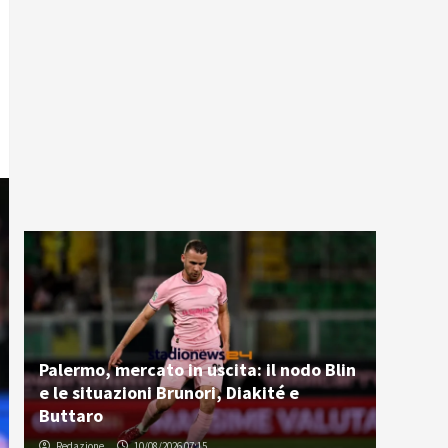
Palermo, mercato in uscita: il nodo Blin
e le situazioni Brunori, Diakité e
Buttaro
Redazione
10/08/2026 07:15