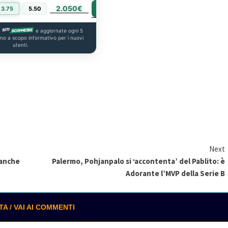
2.050€
PIÙ INFO
3.75
5.50
a
e aggiornate ogni 5
ono a scopo informativo per i nuovi
utenti.
Next
 anche
Palermo, Pohjanpalo si ‘accontenta’ del Pablito: è
Adorante l’MVP della Serie B
 / VAI AI COMMENTI