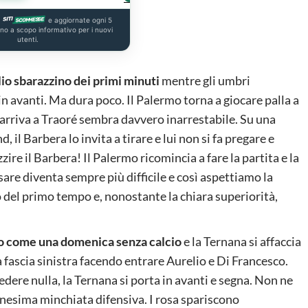
a
e aggiornate ogni 5
ono a scopo informativo per i nuovi
utenti.
glio sbarazzino dei primi minuti
mentre gli umbri
n avanti. Ma dura poco. Il Palermo torna a giocare palla a
arriva a Traoré sembra davvero inarrestabile. Su una
, il Barbera lo invita a tirare e lui non si fa pregare e
ire il Barbera! Il Palermo ricomincia a fare la partita e la
sare diventa sempre più difficile e così aspettiamo la
io del primo tempo e, nonostante la chiara superiorità,
o come una domenica senza calcio
e la Ternana si affaccia
a fascia sinistra facendo entrare Aurelio e Di Francesco.
ere nulla, la Ternana si porta in avanti e segna. Non ne
nnesima minchiata difensiva. I rosa spariscono