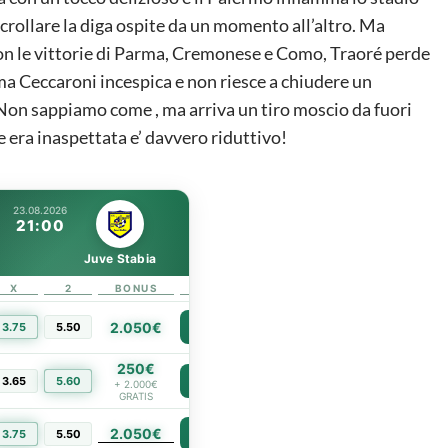
crollare la diga ospite da un momento all’altro. Ma
con le vittorie di Parma, Cremonese e Como, Traoré perde
ma Ceccaroni incespica e non riesce a chiudere un
 Non sappiamo come , ma arriva un tiro moscio da fuori
he era inaspettata e’ davvero riduttivo!
23.08.2026
21:00
Juve Stabia
X
2
BONUS
LINK
2.050€
3.75
5.50
PIÙ INFO
250€
3.65
5.60
PIÙ INFO
+ 2.000€
GRATIS
2.050€
PIÙ INFO
3.75
5.50