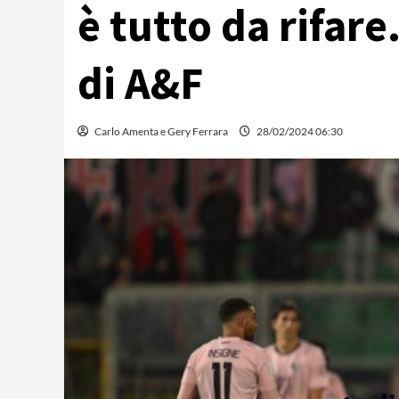
è tutto da rifare
di A&F
Carlo Amenta e Gery Ferrara
28/02/2024 06:30