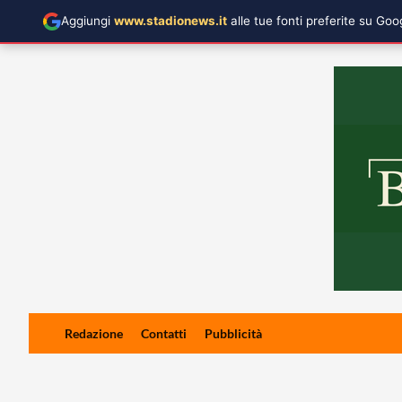
Aggiungi
www.stadionews.it
alle tue fonti preferite su Go
Skip
Redazione
Contatti
Pubblicità
to
content