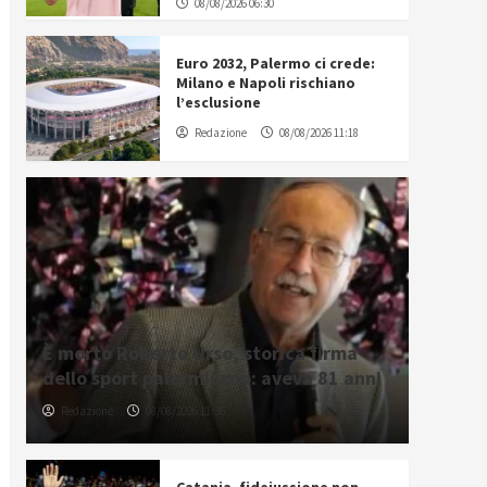
08/08/2026 06:30
Euro 2032, Palermo ci crede:
Milano e Napoli rischiano
l’esclusione
Redazione
08/08/2026 11:18
È morto Roberto Urso, storica firma
dello sport palermitano: aveva 81 anni
Redazione
08/08/2026 11:36