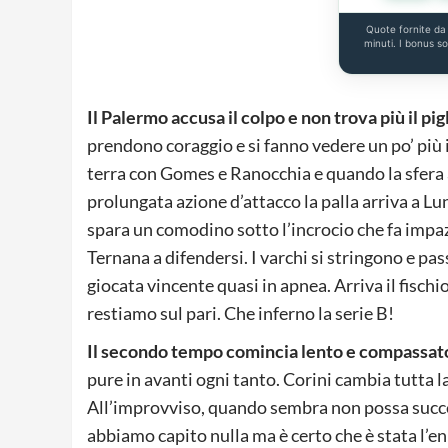
Quote fornite d
minuti. I bonus s
Il Palermo accusa il colpo e non trova più il pi
prendono coraggio e si fanno vedere un po’ più i
terra con Gomes e Ranocchia e quando la sfera 
prolungata azione d’attacco la palla arriva a Lund
spara un comodino sotto l’incrocio che fa impazz
Ternana a difendersi. I varchi si stringono e pas
giocata vincente quasi in apnea. Arriva il fisch
restiamo sul pari. Che inferno la serie B!
Il secondo tempo comincia lento e compassat
pure in avanti ogni tanto. Corini cambia tutta l
All’improvviso, quando sembra non possa succed
abbiamo capito nulla ma è certo che è stata l’e