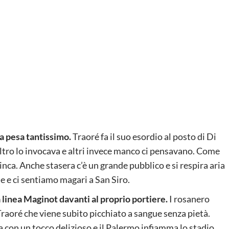
a pesa tantissimo.
Traoré fa il suo esordio al posto di Di
ltro lo invocava e altri invece manco ci pensavano. Come
inca. Anche stasera c’è un grande pubblico e si respira aria
ne e ci sentiamo magari a San Siro.
linea Maginot davanti al proprio portiere.
I rosanero
 Traoré che viene subito picchiato a sangue senza pietà.
con un tocco delizioso e il Palermo infiamma lo stadio