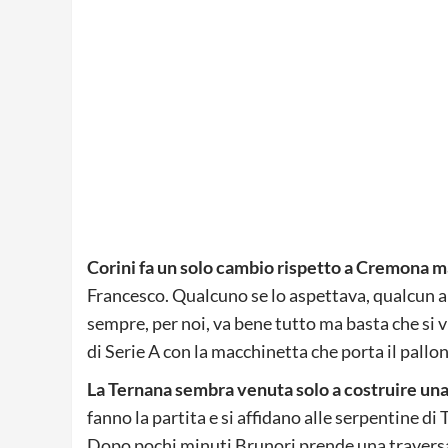
Corini fa un solo cambio rispetto a Cremona m
Francesco. Qualcuno se lo aspettava, qualcun a
sempre, per noi, va bene tutto ma basta che si v
di Serie A con la macchinetta che porta il pallo
La Ternana sembra venuta solo a costruire una 
fanno la partita e si affidano alle serpentine di
Dopo pochi minuti Brunori prende una traversa 