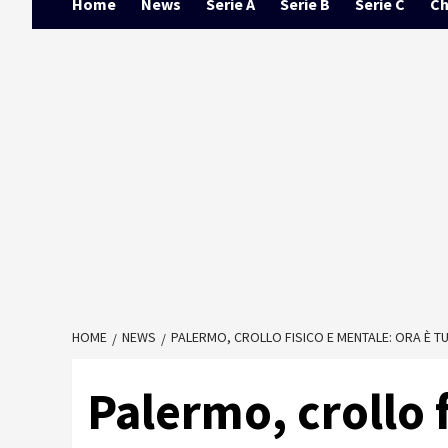
Home
News
Serie A
Serie B
Serie C
Ch
HOME
NEWS
PALERMO, CROLLO FISICO E MENTALE: ORA È TU
Palermo, crollo 