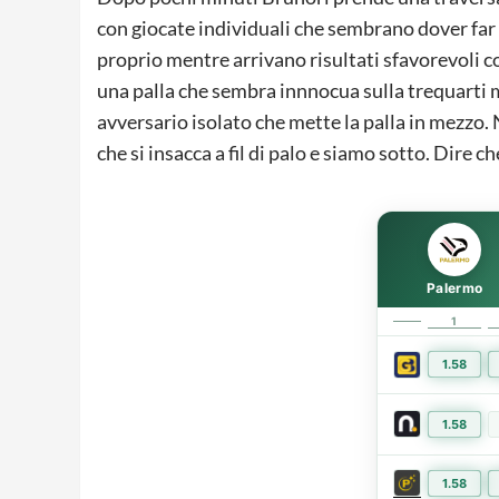
con giocate individuali che sembrano dover far 
proprio mentre arrivano risultati sfavorevoli 
una palla che sembra innnocua sulla trequarti 
avversario isolato che mette la palla in mezzo.
che si insacca a fil di palo e siamo sotto. Dire c
Palermo
1
1.58
1.58
1.58