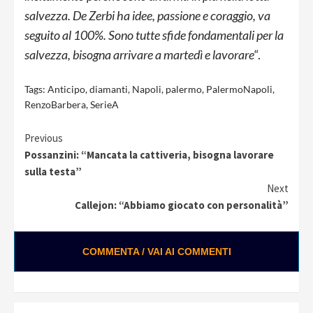
salvezza. De Zerbi ha idee, passione e coraggio, va
seguito al 100%. Sono tutte sfide fondamentali per la
salvezza, bisogna arrivare a martedì e lavorare
“.
Tags:
Anticipo
,
diamanti
,
Napoli
,
palermo
,
PalermoNapoli
,
RenzoBarbera
,
SerieA
Continue
Previous
Possanzini: “Mancata la cattiveria, bisogna lavorare
Reading
sulla testa”
Next
Callejon: “Abbiamo giocato con personalità”
COMMENTA / VAI AI COMMENTI