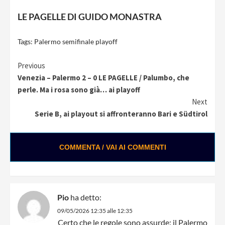
LE PAGELLE DI GUIDO MONASTRA
Tags:
Palermo semifinale playoff
Continue
Previous
Venezia – Palermo 2 – 0 LE PAGELLE / Palumbo, che
Reading
perle. Ma i rosa sono già… ai playoff
Next
Serie B, ai playout si affronteranno Bari e Südtirol
COMMENTA / VAI AI COMMENTI
Pio
ha detto:
09/05/2026 12:35 alle 12:35
Certo che le regole sono assurde: il Palermo