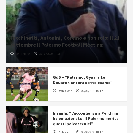
Facchinetti, Antonini, Corvino e non solo: il 21
settembre il Palermo Football Meeting
Redazione
06/08/2026 11:31
GdS – “Palermo, Gyasi e Le
Douaron ancora sotto esame”
Redazione
06/08/2026 10:12
Inzaghi: “L’accoglienza a Perth mi
ha emozionato. Il Palermo merita
questi palcoscenici”
Redazione
05/08/2026 18:17