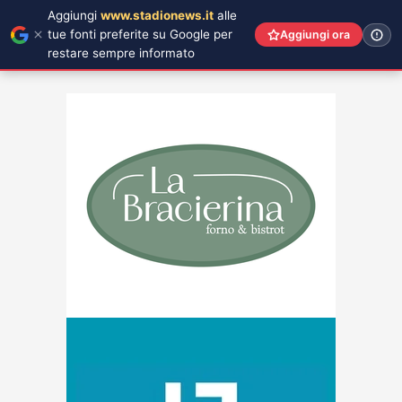
Aggiungi
www.stadionews.it
alle
tue fonti preferite su Google per
Aggiungi ora
restare sempre informato