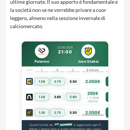
ultime giornate. Il suo apporto è fondamentale e
la società non se ne vorrebbe privare a cuor
leggero, almeno nella sessione invernale di
calciomercato.
23.08.2026
21:00
Palermo
Juve Stabia
1
X
2
BONUS
LINK
2.050€
1.58
3.75
5.50
PIÙ INFO
250€
1.58
3.65
5.60
PIÙ INFO
+ 2.000€
GRATIS
2.050€
PIÙ INFO
1.58
3.75
5.50
Quote fornite da
e aggiornate ogni 5
minuti. I bonus sono a scopo informativo per i nuovi