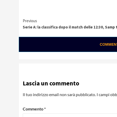
Continue
Previous
Serie A: la classifica dopo il match delle 12:30, Samp
Reading
COMMENTA
0:02 / 0:28
Loading ads...
Lascia un commento
Il tuo indirizzo email non sarà pubblicato.
I campi obb
Commento
*