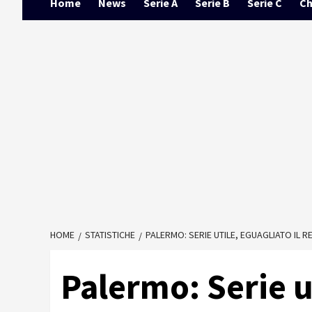
Home
News
Serie A
Serie B
Serie C
Ch
HOME
STATISTICHE
PALERMO: SERIE UTILE, EGUAGLIATO IL R
Palermo: Serie ut