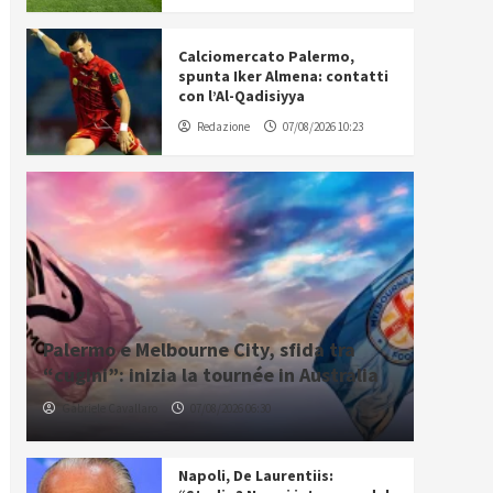
Calciomercato Palermo,
spunta Iker Almena: contatti
con l’Al-Qadisiyya
Redazione
07/08/2026 10:23
Palermo e Melbourne City, sfida tra
“cugini”: inizia la tournée in Australia
Gabriele Cavallaro
07/08/2026 06:30
Napoli, De Laurentiis: