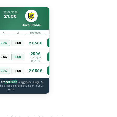
23.08.2026
21:00
Juve Stabia
X
2
BONUS
LINK
2.050€
3.75
5.50
PIÙ INFO
250€
3.65
5.60
PIÙ INFO
+ 2.000€
GRATIS
2.050€
PIÙ INFO
3.75
5.50
a
e aggiornate ogni 5
ono a scopo informativo per i nuovi
utenti.