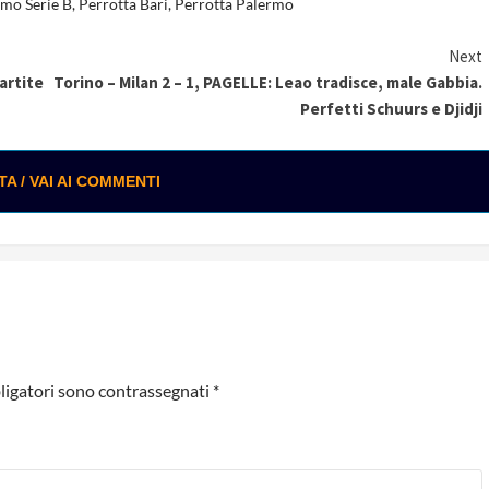
mo Serie B
,
Perrotta Bari
,
Perrotta Palermo
Next
artite
Torino – Milan 2 – 1, PAGELLE: Leao tradisce, male Gabbia.
Perfetti Schuurs e Djidji
 / VAI AI COMMENTI
ligatori sono contrassegnati
*