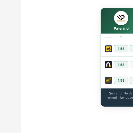
Palermo
1
1.58
1.58
1.58
Quote fornite d
minuti. I bonus s