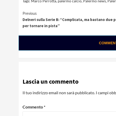
Tags:
Marco Perrotta
,
palermo calcio
,
Palermo news
,
Paler
Continue
Previous
Delneri sulla Serie B: “Complicata, ma bastano due p
Reading
per tornare in pista”
COMMENTA
Lascia un commento
Il tuo indirizzo email non sarà pubblicato.
I campi obb
Commento
*