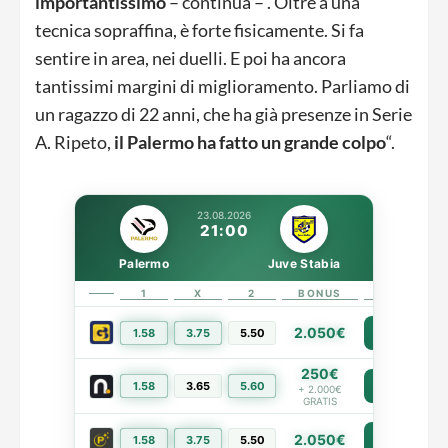
importantissimo
– continua – . Oltre a una
tecnica sopraffina, è forte fisicamente. Si fa
sentire in area, nei duelli. E poi ha ancora
tantissimi margini di miglioramento. Parliamo di
un ragazzo di 22 anni, che ha già presenze in Serie
A. Ripeto,
il Palermo ha fatto un grande colpo
“.
23.08.2026
21:00
Palermo
Juve Stabia
1
X
2
BONUS
LINK
2.050€
1.58
3.75
5.50
PIÙ INFO
250€
1.58
3.65
5.60
PIÙ INFO
+ 2.000€
GRATIS
2.050€
PIÙ INFO
1.58
3.75
5.50