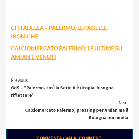
CITTADELLA – PALERMO, LE PAGELLE
IRONICHE
CALCIOMERCATO PALERMO, LE ULTIME SU
AMIAN E VENUTI
Continue
Previous
GdS – “Palermo, così la Serie A è utopia: bisogna
Reading
riflettere”
Next
Calciomercato Palermo, pressing per Amian ma il
Bologna non molla
COMMENTA / VAI AI COMMENTI