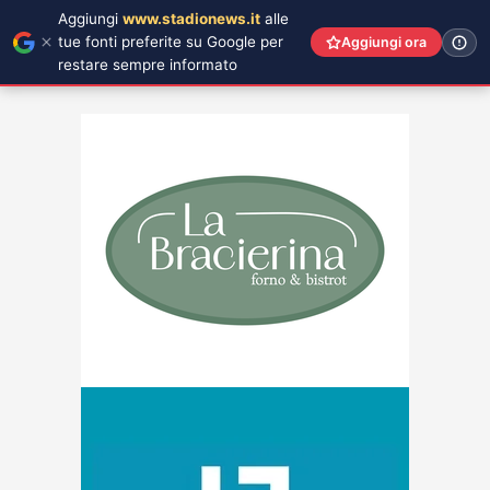
Aggiungi
www.stadionews.it
alle
tue fonti preferite su Google per
Aggiungi ora
restare sempre informato