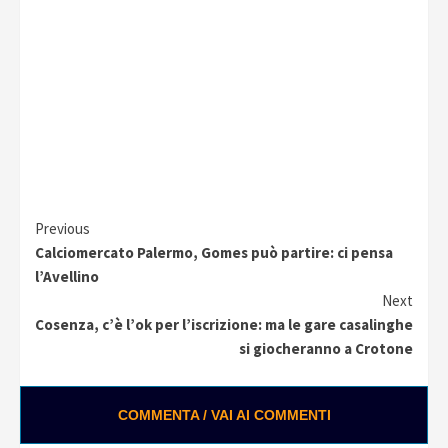
Continue
Previous
Calciomercato Palermo, Gomes può partire: ci pensa
Reading
l’Avellino
Next
Cosenza, c’è l’ok per l’iscrizione: ma le gare casalinghe
si giocheranno a Crotone
COMMENTA / VAI AI COMMENTI