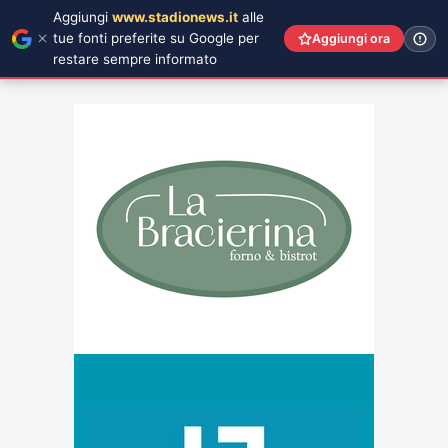
Aggiungi
www.stadionews.it
alle
tue fonti preferite su Google per
Aggiungi ora
restare sempre informato